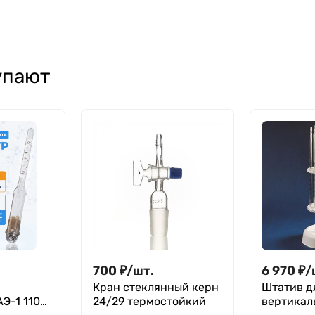
упают
700
₽
/
шт.
6 970
₽
/
Кран стеклянный керн
Штатив для пипеток
Э-1 1100-
24/29 термостойкий
вертикаль