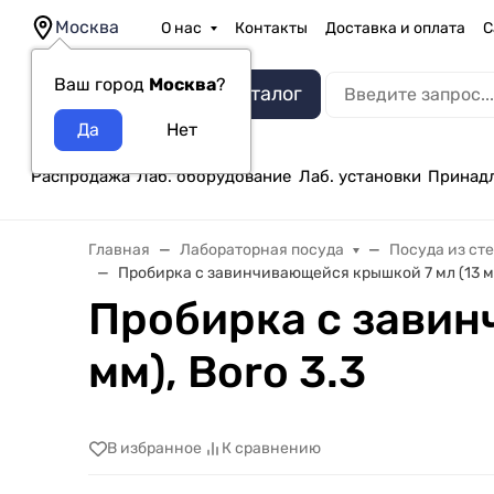
Москва
О нас
Контакты
Доставка и оплата
С
Ваш город
Москва
?
Каталог
Распродажа
Лаб. оборудование
Лаб. установки
Принад
Главная
Лабораторная посуда
Посуда из ст
Пробирка с завинчивающейся крышкой 7 мл (13 мм 
Пробирка с завин
мм), Boro 3.3
В избранное
К сравнению