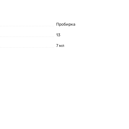
Пробирка
13
7 мл