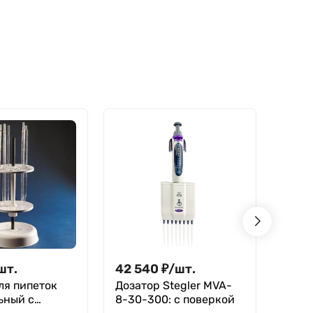
шт.
42 540
₽
/
шт.
8 77
Дозатор Stegler MVA-
Дозат
ный с
8-30-300: с поверкой
2-20: