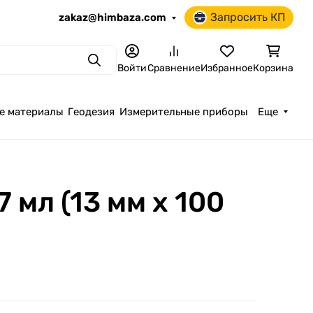
Запросить КП
zakaz@himbaza.com
Поиск
Войти
Сравнение
Избранное
Корзина
е материалы
Геодезия
Измерительные приборы
Еще
мл (13 мм х 100