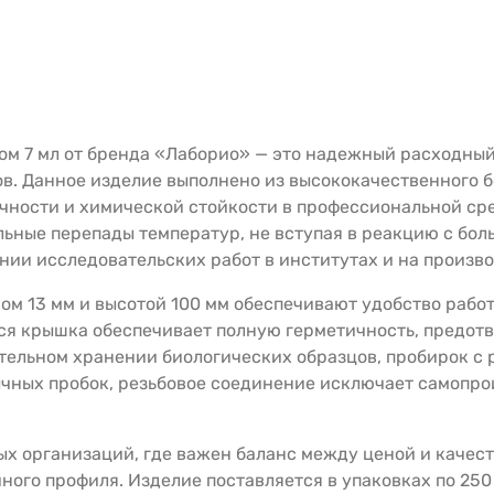
м 7 мл от бренда «Лаборио» — это надежный расходный
в. Данное изделие выполнено из высококачественного бо
чности и химической стойкости в профессиональной сре
льные перепады температур, не вступая в реакцию с бо
ении исследовательских работ в институтах и на произв
м 13 мм и высотой 100 мм обеспечивают удобство работ
я крышка обеспечивает полную герметичность, предот
ительном хранении биологических образцов, пробирок с
ычных пробок, резьбовое соединение исключает самопр
 организаций, где важен баланс между ценой и качест
го профиля. Изделие поставляется в упаковках по 250 и