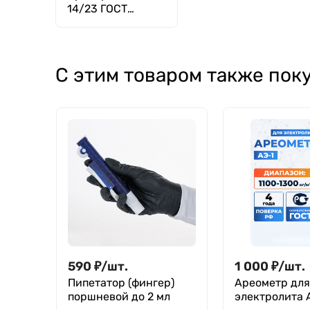
14/23 ГОСТ
25336-82
С этим товаром также пок
590
₽
/
шт.
1 000
₽
/
шт.
Пипетатор (фингер)
Ареометр для
поршневой до 2 мл
электролита А