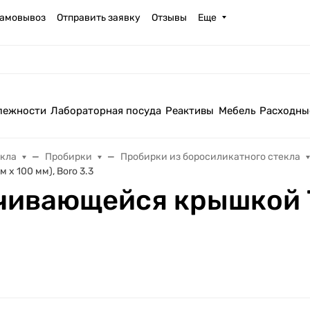
амовывоз
Отправить заявку
Отзывы
Еще
лежности
Лабораторная посуда
Реактивы
Мебель
Расходны
екла
Пробирки
Пробирки из боросиликатного стекла
х 100 мм), Boro 3.3
чивающейся крышкой 7 