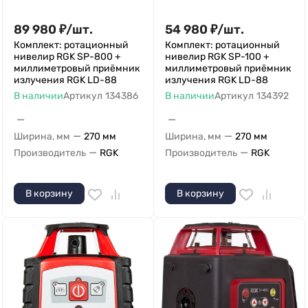
89 980
₽
/
шт.
54 980
₽
/
шт.
Комплект: ротационный
Комплект: ротационный
нивелир RGK SP-800 +
нивелир RGK SP-100 +
миллиметровый приёмник
миллиметровый приёмник
излучения RGK LD-88
излучения RGK LD-88
В наличии
Артикул
134386
В наличии
Артикул
134392
—
—
—
—
Ширина, мм
270 мм
Ширина, мм
270 мм
—
—
Производитель
RGK
Производитель
RGK
В корзину
В корзину