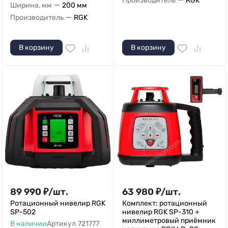
Производитель
RGK
—
Ширина, мм
200 мм
—
Производитель
RGK
В корзину
В корзину
89 990
₽
/
шт.
63 980
₽
/
шт.
Ротационный нивелир RGK
Комплект: ротационный
SP-502
нивелир RGK SP-310 +
миллиметровый приёмник
В наличии
Артикул
721777