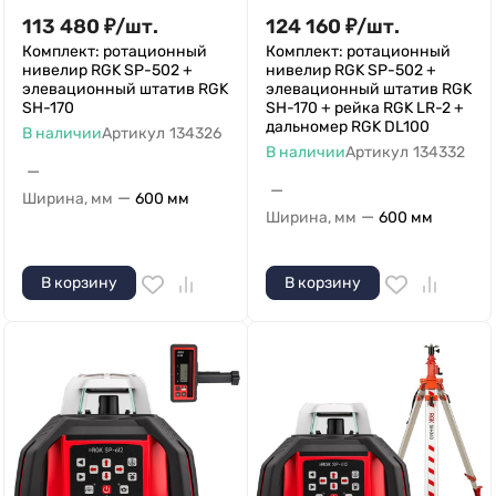
113 480
₽
/
шт.
124 160
₽
/
шт.
Комплект: ротационный
Комплект: ротационный
нивелир RGK SP-502 +
нивелир RGK SP-502 +
элевационный штатив RGK
элевационный штатив RGK
SH-170
SH-170 + рейка RGK LR-2 +
дальномер RGK DL100
В наличии
Артикул
134326
В наличии
Артикул
134332
—
—
—
Ширина, мм
600 мм
—
Ширина, мм
600 мм
В корзину
В корзину