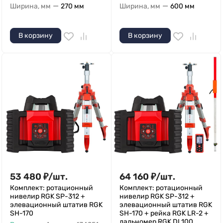
—
—
Ширина, мм
270 мм
Ширина, мм
600 мм
В корзину
В корзину
53 480
₽
/
шт.
64 160
₽
/
шт.
Комплект: ротационный
Комплект: ротационный
нивелир RGK SP-312 +
нивелир RGK SP-312 +
элевационный штатив RGK
элевационный штатив RGK
SH-170
SH-170 + рейка RGK LR-2 +
дальномер RGK DL100