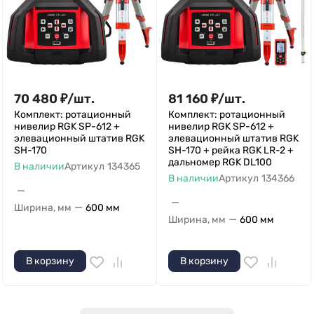
70 480
₽
/
шт.
81 160
₽
/
шт.
Комплект: ротационный
Комплект: ротационный
нивелир RGK SP-612 +
нивелир RGK SP-612 +
элевационный штатив RGK
элевационный штатив RGK
SH-170
SH-170 + рейка RGK LR-2 +
дальномер RGK DL100
В наличии
Артикул
134365
В наличии
Артикул
134366
—
—
—
Ширина, мм
600 мм
—
Ширина, мм
600 мм
В корзину
В корзину