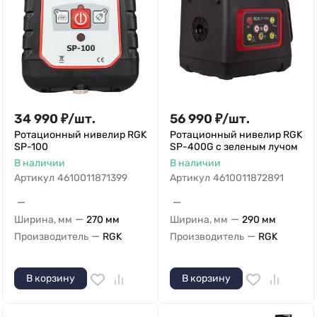
34 990
₽
/
шт.
56 990
₽
/
шт.
Ротационный нивелир RGK
Ротационный нивелир RGK
SP-100
SP-400G с зеленым лучом
В наличии
В наличии
Артикул
4610011871399
Артикул
4610011872891
—
—
—
—
Ширина, мм
270 мм
Ширина, мм
290 мм
—
—
Производитель
RGK
Производитель
RGK
В корзину
В корзину