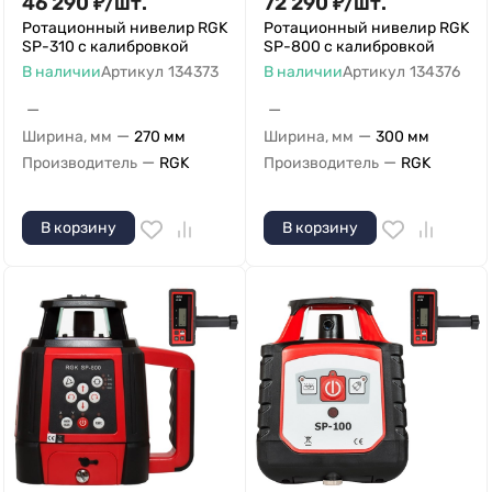
46 290
₽
/
шт.
72 290
₽
/
шт.
Ротационный нивелир RGK
Ротационный нивелир RGK
SP-310 с калибровкой
SP-800 с калибровкой
В наличии
Артикул
134373
В наличии
Артикул
134376
—
—
—
—
Ширина, мм
270 мм
Ширина, мм
300 мм
—
—
Производитель
RGK
Производитель
RGK
В корзину
В корзину