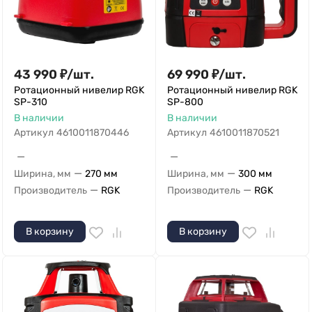
43 990
₽
/
шт.
69 990
₽
/
шт.
Ротационный нивелир RGK
Ротационный нивелир RGK
SP-310
SP-800
В наличии
В наличии
Артикул
4610011870446
Артикул
4610011870521
—
—
—
—
Ширина, мм
270 мм
Ширина, мм
300 мм
—
—
Производитель
RGK
Производитель
RGK
В корзину
В корзину