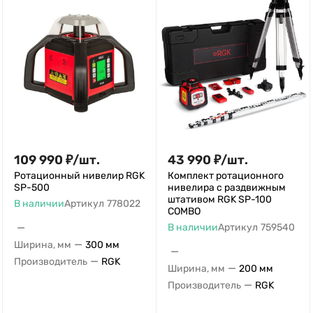
109 990
₽
/
шт.
43 990
₽
/
шт.
Ротационный нивелир RGK
Комплект ротационного
SP-500
нивелира с раздвижным
штативом RGK SP-100
В наличии
Артикул
778022
COMBO
—
В наличии
Артикул
759540
—
Ширина, мм
300 мм
—
—
Производитель
RGK
—
Ширина, мм
200 мм
—
Производитель
RGK