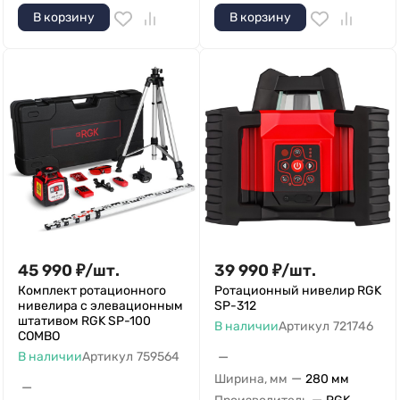
В корзину
В корзину
45 990
₽
/
шт.
39 990
₽
/
шт.
Комплект ротационного
Ротационный нивелир RGK
нивелира с элевационным
SP-312
штативом RGK SP-100
В наличии
Артикул
721746
COMBO
—
В наличии
Артикул
759564
—
Ширина, мм
280 мм
—
—