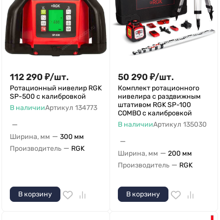
112 290
₽
/
шт.
50 290
₽
/
шт.
Ротационный нивелир RGK
Комплект ротационного
SP-500 с калибровкой
нивелира с раздвижным
штативом RGK SP-100
В наличии
Артикул
134773
COMBO с калибровкой
—
В наличии
Артикул
135030
—
Ширина, мм
300 мм
—
—
Производитель
RGK
—
Ширина, мм
200 мм
—
Производитель
RGK
В корзину
В корзину