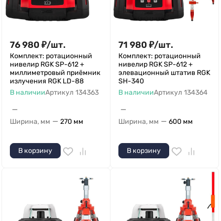
76 980
₽
/
шт.
71 980
₽
/
шт.
Комплект: ротационный
Комплект: ротационный
нивелир RGK SP-612 +
нивелир RGK SP-612 +
миллиметровый приёмник
элевационный штатив RGK
излучения RGK LD-88
SH-340
В наличии
Артикул
134363
В наличии
Артикул
134364
—
—
—
—
Ширина, мм
270 мм
Ширина, мм
600 мм
В корзину
В корзину