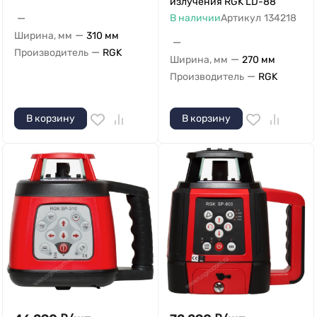
излучения RGK LD-88
—
В наличии
Артикул
134218
—
Ширина, мм
310 мм
—
—
Производитель
RGK
—
Ширина, мм
270 мм
—
Производитель
RGK
В корзину
В корзину