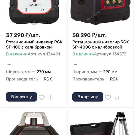
37 290
₽
/
шт.
58 290
₽
/
шт.
Ротационный нивелир RGK
Ротационный нивелир RGK
SP-100 с калибровкой
SP-400G с калибровкой
В наличии
Артикул
134491
В наличии
Артикул
134573
—
—
—
—
Ширина, мм
270 мм
Ширина, мм
290 мм
—
—
Производитель
RGK
Производитель
RGK
В корзину
В корзину