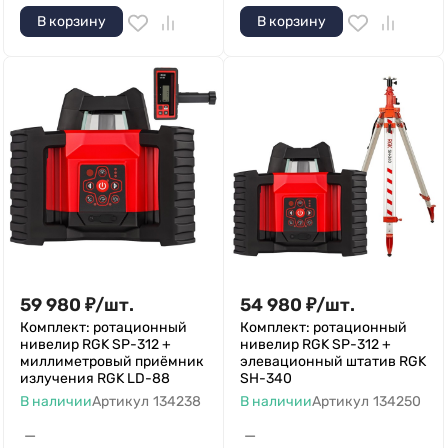
В корзину
В корзину
59 980
₽
/
шт.
54 980
₽
/
шт.
Комплект: ротационный
Комплект: ротационный
нивелир RGK SP-312 +
нивелир RGK SP-312 +
миллиметровый приёмник
элевационный штатив RGK
излучения RGK LD-88
SH-340
В наличии
Артикул
134238
В наличии
Артикул
134250
—
—