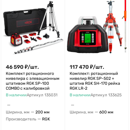
46 590
₽
/
шт.
117 470
₽
/
шт.
Комплект ротационного
Комплект: ротационный
нивелира с элевационным
нивелир RGK SP-502 +
штативом RGK SP-100
штатив RGK SH-170 рейка
COMBO с калибровкой
RGK LR-2
В наличии
Артикул
135031
В наличии
Артикул
133625
—
—
—
—
Ширина, мм
200 мм
Ширина, мм
600 мм
—
Производитель
RGK