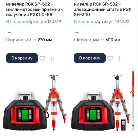
нивелир RGK SP-502 +
нивелир RGK SP-502 +
миллиметровый приёмник
элевационный штатив RGK
излучения RGK LD-88
SH-340
В наличии
Артикул
134319
В наличии
Артикул
134322
—
—
—
—
Ширина, мм
270 мм
Ширина, мм
600 мм
В корзину
В корзину