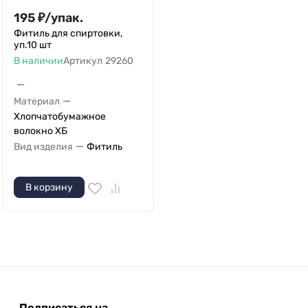
195
₽
/
упак.
Фитиль для спиртовки,
уп.10 шт
В наличии
Артикул
29260
—
—
Материал
Хлопчатобумажное
волокно ХБ
—
Вид изделия
Фитиль
В корзину
Подписаться на