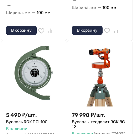
—
—
—
Ширина, мм
100 мм
—
Ширина, мм
100 мм
В корзину
В корзину
5 490
₽
/
шт.
79 990
₽
/
шт.
Буссоль RGK DQL100
Буссоль-теодолит RGK BG-
12
В наличии
В наличии
Артикул
774932