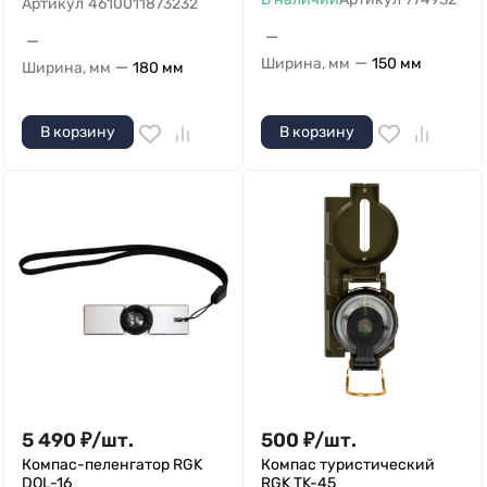
Артикул
4610011873232
—
—
—
Ширина, мм
150 мм
—
Ширина, мм
180 мм
В корзину
В корзину
5 490
₽
/
шт.
500
₽
/
шт.
Компас-пеленгатор RGK
Компас туристический
DQL-16
RGK TK-45