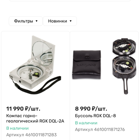
Фильтры
Новинки
11 990
₽
/
шт.
8 990
₽
/
шт.
Компас горно-
Буссоль RGK DQL-8
геологический RGK DQL-2A
В наличии
В наличии
Артикул
4610011871276
Артикул
4610011871283