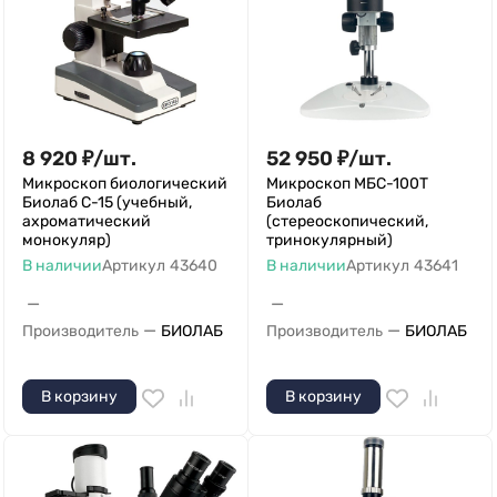
8 920
₽
/
шт.
52 950
₽
/
шт.
Микроскоп биологический
Микроскоп МБС-100Т
Биолаб С-15 (учебный,
Биолаб
ахроматический
(стереоскопический,
монокуляр)
тринокулярный)
В наличии
Артикул
43640
В наличии
Артикул
43641
—
—
—
—
Производитель
БИОЛАБ
Производитель
БИОЛАБ
В корзину
В корзину