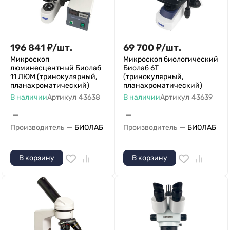
196 841
₽
/
шт.
69 700
₽
/
шт.
Микроскоп
Микроскоп биологический
люминесцентный Биолаб
Биолаб 6Т
11 ЛЮМ (тринокулярный,
(тринокулярный,
планахроматический)
планахроматический)
В наличии
Артикул
43638
В наличии
Артикул
43639
—
—
—
—
Производитель
БИОЛАБ
Производитель
БИОЛАБ
В корзину
В корзину