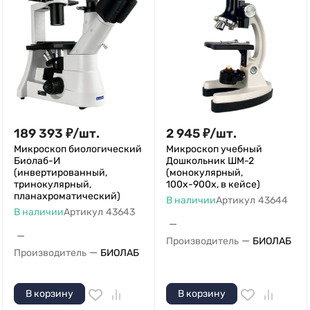
189 393
₽
/
шт.
2 945
₽
/
шт.
Микроскоп биологический
Микроскоп учебный
Биолаб-И
Дошкольник ШМ-2
(инвертированный,
(монокулярный,
тринокулярный,
100х-900х, в кейсе)
планахроматический)
В наличии
Артикул
43644
В наличии
Артикул
43643
—
—
—
Производитель
БИОЛАБ
—
Производитель
БИОЛАБ
В корзину
В корзину