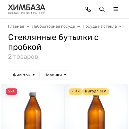
Главная
Лабораторная посуда
Посуда из стекла
С
Стеклянные бутылки с
пробкой
2 товаров
Фильтры
Новинки
ХИТ
- 11%
ВЫГОДА
16
₽