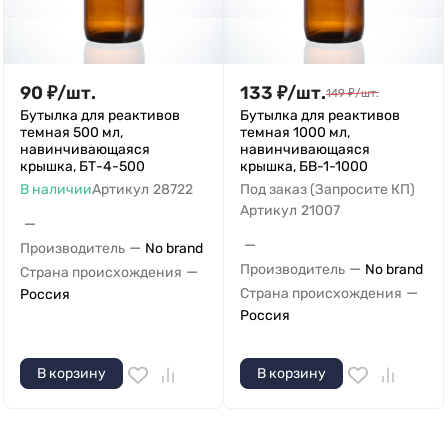
90
₽
/
шт.
133
₽
/
шт.
149
₽
/
шт.
Бутылка для реактивов
Бутылка для реактивов
темная 500 мл,
темная 1000 мл,
навинчивающаяся
навинчивающаяся
крышка, БТ-4-500
крышка, БВ-1-1000
В наличии
Артикул
28722
Под заказ (Запросите КП)
Артикул
21007
—
—
—
Производитель
No brand
—
Производитель
No brand
—
Страна происхождения
—
Страна происхождения
Россия
Россия
В корзину
В корзину