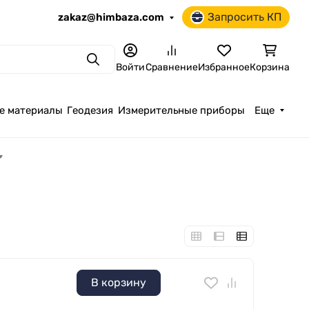
Запросить КП
zakaz@himbaza.com
Поиск
Войти
Сравнение
Избранное
Корзина
е материалы
Геодезия
Измерительные приборы
Еще
В корзину