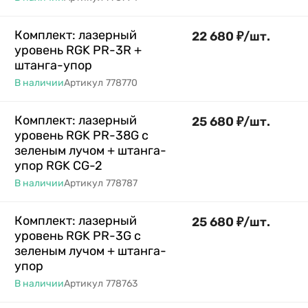
Комплект: лазерный
22 680
₽
/
шт.
уровень RGK PR-3R +
штанга-упор
В наличии
Артикул
778770
Комплект: лазерный
25 680
₽
/
шт.
уровень RGK PR-38G с
зеленым лучом + штанга-
упор RGK CG-2
В наличии
Артикул
778787
Комплект: лазерный
25 680
₽
/
шт.
уровень RGK PR-3G с
зеленым лучом + штанга-
упор
В наличии
Артикул
778763