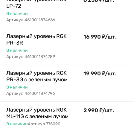
6 250
₽
/
шт.
LP-72
В наличии
Артикул
4610011874666
Лазерный уровень RGK
16 990
₽
/
шт.
PR-3R
В наличии
Артикул
4610011874789
Лазерный уровень RGK
19 990
₽
/
шт.
PR-3G с зеленым лучом
В наличии
Артикул
4610011874796
Лазерный уровень RGK
2 990
₽
/
шт.
ML-11G с зеленым лучом
В наличии
Артикул
775090