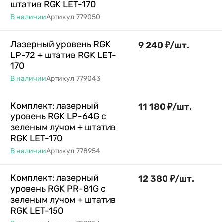
штатив RGK LET-170
В наличии
Артикул
779050
Лазерный уровень RGK
9 240
₽
/
шт.
LP-72 + штатив RGK LET-
170
В наличии
Артикул
779043
Комплект: лазерный
11 180
₽
/
шт.
уровень RGK LP-64G с
зеленым лучом + штатив
RGK LET-170
В наличии
Артикул
778954
Комплект: лазерный
12 380
₽
/
шт.
уровень RGK PR-81G с
зеленым лучом + штатив
RGK LET-150