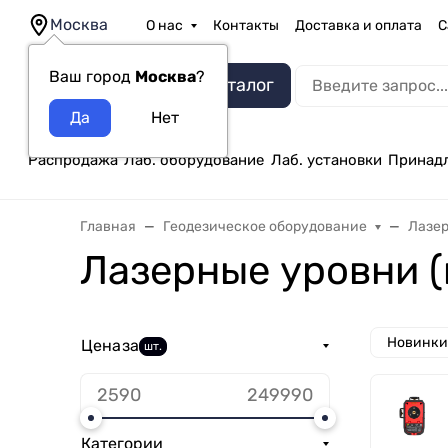
Москва
О нас
Контакты
Доставка и оплата
С
Ваш город
Москва
?
Каталог
Распродажа
Лаб. оборудование
Лаб. установки
Принад
Главная
Геодезическое оборудование
Лазер
Лазерные уровни 
Новинки
Цена
за
шт.
Категории