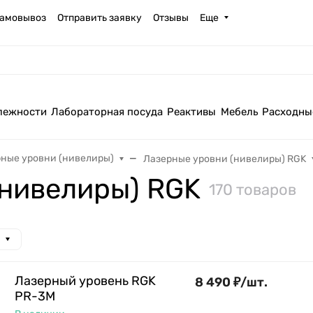
амовывоз
Отправить заявку
Отзывы
Еще
лежности
Лабораторная посуда
Реактивы
Мебель
Расходны
ные уровни (нивелиры)
Лазерные уровни (нивелиры) RGK
(нивелиры) RGK
170 товаров
Лазерный уровень RGK
8 490
₽
/
шт.
PR-3M