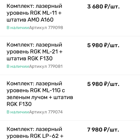
Комплект: лазерный
3 680
₽
/
шт.
уровень RGK ML-11 +
штатив AMO A160
В наличии
Артикул
779098
Комплект: лазерный
5 980
₽
/
шт.
уровень RGK ML-21 +
штатив RGK F130
В наличии
Артикул
779081
Комплект: лазерный
5 980
₽
/
шт.
уровень RGK ML-11G с
зеленым лучом + штатив
RGK F130
В наличии
Артикул
779074
Комплект: лазерный
7 980
₽
/
шт.
уровень RGK LP-62 +