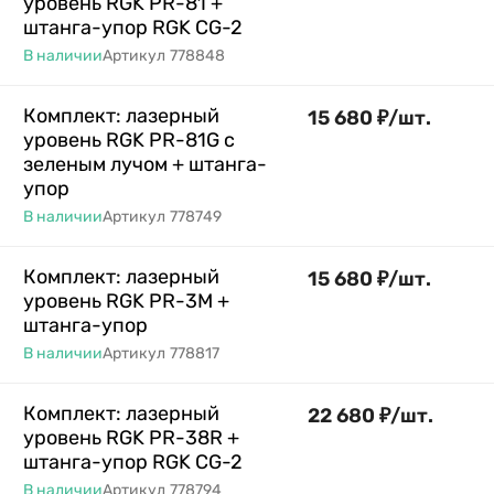
уровень RGK PR-81 +
штанга-упор RGK CG-2
В наличии
Артикул
778848
Комплект: лазерный
15 680
₽
/
шт.
уровень RGK PR-81G с
зеленым лучом + штанга-
упор
В наличии
Артикул
778749
Комплект: лазерный
15 680
₽
/
шт.
уровень RGK PR-3M +
штанга-упор
В наличии
Артикул
778817
Комплект: лазерный
22 680
₽
/
шт.
уровень RGK PR-38R +
штанга-упор RGK CG-2
В наличии
Артикул
778794