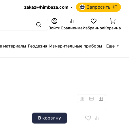
Запросить КП
zakaz@himbaza.com
Поиск
Войти
Сравнение
Избранное
Корзина
е материалы
Геодезия
Измерительные приборы
Еще
В корзину