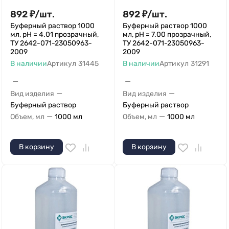
892
₽
/
шт.
892
₽
/
шт.
Буферный раствор 1000
Буферный раствор 1000
мл, рН = 4.01 прозрачный,
мл, рН = 7.00 прозрачный,
ТУ 2642-071-23050963-
ТУ 2642-071-23050963-
2009
2009
В наличии
Артикул
31445
В наличии
Артикул
31291
—
—
—
—
Вид изделия
Вид изделия
Буферный раствор
Буферный раствор
—
—
Объем, мл
1000 мл
Объем, мл
1000 мл
В корзину
В корзину