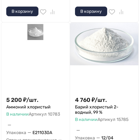
В корзину
В корзину
5 200
₽
/
шт.
4 760
₽
/
шт.
Аммоний хлористый
Барий хлористый 2-
водный, 99 %
В наличии
Артикул
10783
В наличии
Артикул
15785
—
—
—
Упаковка
Е211030А
—
Упаковка
12/04
—