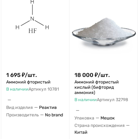
1 695
₽
/
шт.
18 000
₽
/
шт.
Аммоний фтористый
Аммоний фтористый
кислый (бифторид
В наличии
Артикул
10781
аммония)
—
В наличии
Артикул
32798
—
Вид изделия
Реактив
—
—
Производитель
No brand
—
Упаковка
Мешок
—
Страна происхождения
Китай