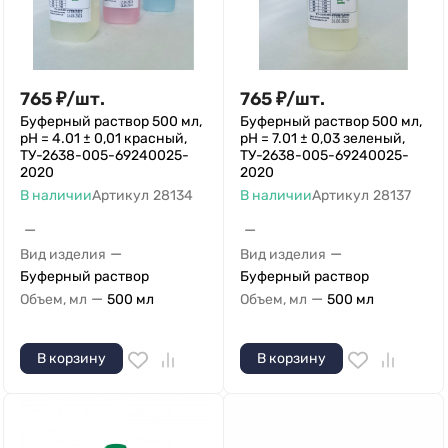
765
₽
/
шт.
765
₽
/
шт.
Буферный раствор 500 мл,
Буферный раствор 500 мл,
рН = 4.01 ± 0,01 красный,
рН = 7.01 ± 0,03 зеленый,
ТУ-2638-005-69240025-
ТУ-2638-005-69240025-
2020
2020
В наличии
Артикул
28134
В наличии
Артикул
28137
—
—
—
—
Вид изделия
Вид изделия
Буферный раствор
Буферный раствор
—
—
Объем, мл
500 мл
Объем, мл
500 мл
В корзину
В корзину