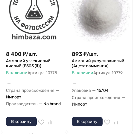
8 400
₽
/
шт.
893
₽
/
шт.
Аммоний углекислый
Аммоний уксуснокислый
кислый (E503 (ii))
(Ацетат аммония)
В наличии
Артикул
10778
В наличии
Артикул
10779
—
—
—
—
Страна происхождения
Упаковка
15/04
Импорт
—
Страна происхождения
—
Производитель
No brand
Импорт
В корзину
В корзину