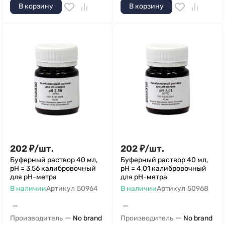
В корзину
В корзину
202
₽
/
шт.
202
₽
/
шт.
Буферный раствор 40 мл,
Буферный раствор 40 мл,
рН = 3,56 калибровочный
рН = 4,01 калибровочный
для pH-метра
для pH-метра
В наличии
Артикул
50964
В наличии
Артикул
50968
—
—
—
—
Производитель
No brand
Производитель
No brand