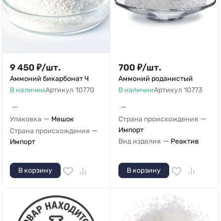
9 450
₽
/
шт.
700
₽
/
шт.
Аммоний бикарбонат Ч
Аммоний роданистый
В наличии
Артикул
10770
В наличии
Артикул
10773
—
—
—
—
Упаковка
Мешок
Страна происхождения
—
Импорт
Страна происхождения
—
Вид изделия
Реактив
Импорт
В корзину
В корзину