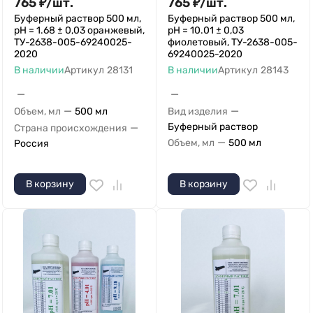
765
₽
/
шт.
765
₽
/
шт.
Буферный раствор 500 мл,
Буферный раствор 500 мл,
рН = 1.68 ± 0,03 оранжевый,
рН = 10.01 ± 0,03
ТУ-2638-005-69240025-
фиолетовый, ТУ-2638-005-
2020
69240025-2020
В наличии
Артикул
28131
В наличии
Артикул
28143
—
—
—
—
Объем, мл
500 мл
Вид изделия
—
Буферный раствор
Страна происхождения
—
Объем, мл
500 мл
Россия
В корзину
В корзину