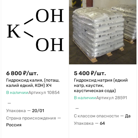
6 800
₽
/
шт.
5 400
₽
/
шт.
Гидроксид калия, (поташ,
Гидроксид натрия (едкий
калий едкий, КОН) ХЧ
натр, каустик,
каустическая сода)
В наличии
Артикул
10854
В наличии
Артикул
28591
—
—
—
Упаковка
20/01
—
С классом опасности
Да
—
Страна происхождения
—
Упаковка
64
Россия