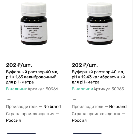
202
₽
/
шт.
202
₽
/
шт.
Буферный раствор 40 мл,
Буферный раствор 40 мл,
рН = 1,65 калибровочный
рН = 12,43 калибровочный
для pH-метра
для pH-метра
В наличии
Артикул
50966
В наличии
Артикул
50965
—
—
—
—
Производитель
No brand
Производитель
No brand
—
—
Страна происхождения
Страна происхождения
Россия
Россия