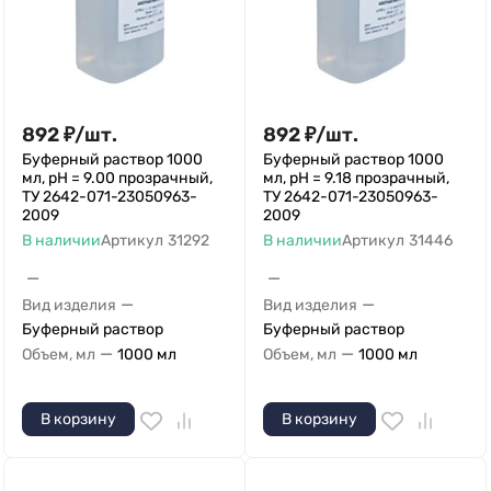
892
₽
/
шт.
892
₽
/
шт.
Буферный раствор 1000
Буферный раствор 1000
мл, рН = 9.00 прозрачный,
мл, рН = 9.18 прозрачный,
ТУ 2642-071-23050963-
ТУ 2642-071-23050963-
2009
2009
В наличии
Артикул
31292
В наличии
Артикул
31446
—
—
—
—
Вид изделия
Вид изделия
Буферный раствор
Буферный раствор
—
—
Объем, мл
1000 мл
Объем, мл
1000 мл
В корзину
В корзину