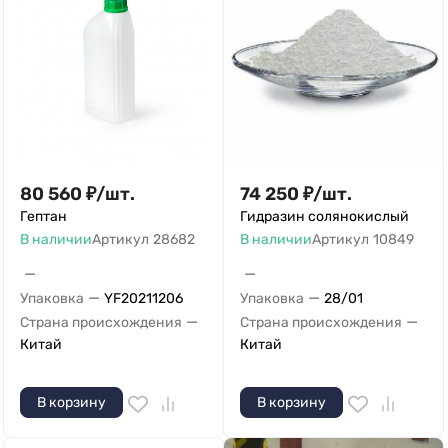
80 560
₽
/
шт.
74 250
₽
/
шт.
Гептан
Гидразин солянокислый
В наличии
Артикул
28682
В наличии
Артикул
10849
—
—
—
—
Упаковка
YF20211206
Упаковка
28/01
—
—
Страна происхождения
Страна происхождения
Китай
Китай
В корзину
В корзину