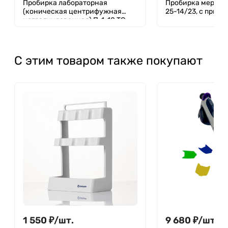
Пробирка лабораторная
Пробирка мерная 
(коническая центрифужная
25-14/23, с прите
неградуированная) П-1-10,ТС
С этим товаром также покупают
1 550
₽
/
шт.
9 680
₽
/
шт.