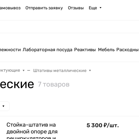
амовывоз
Отправить заявку
Отзывы
Еще
лежности
Лабораторная посуда
Реактивы
Мебель
Расходны
ектующие
Штативы металлические
еские
7 товаров
Стойка-штатив на
5 300
₽
/
шт.
двойной опоре для
рециркуляторов и