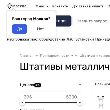
Москва
О нас
Контакты
Доставка и оплата
С
Ваш город
Москва
?
Каталог
Распродажа
Лаб. оборудование
Лаб. установки
Принад
Главная
Принадлежности
Штативы и компл
Штативы металлич
Новинки
Цена
за
шт.