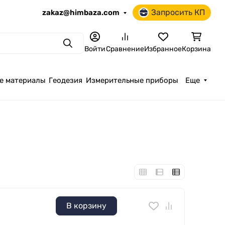
Запросить КП
zakaz@himbaza.com
Поиск
Войти
Сравнение
Избранное
Корзина
е материалы
Геодезия
Измерительные приборы
Еще
В корзину