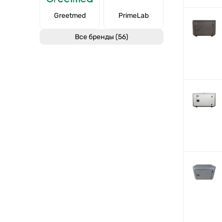
Greetmed
PrimeLab
Все бренды (56)