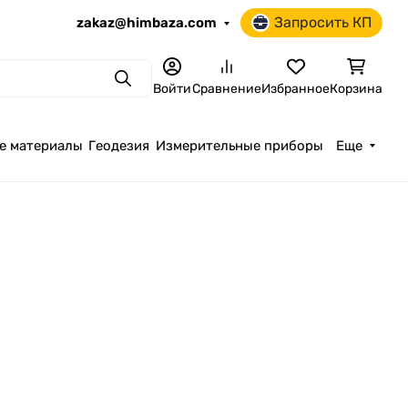
Запросить КП
zakaz@himbaza.com
Поиск
Войти
Сравнение
Избранное
Корзина
е материалы
Геодезия
Измерительные приборы
Еще