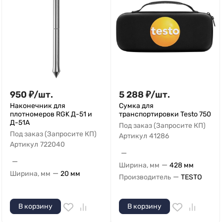
950
₽
/
шт.
5 288
₽
/
шт.
Наконечник для
Сумка для
плотномеров RGK Д-51 и
транспортировки Testo 750
Д-51А
Под заказ (Запросите КП)
Под заказ (Запросите КП)
Артикул
41286
Артикул
722040
—
—
—
Ширина, мм
428 мм
—
Ширина, мм
20 мм
—
Производитель
TESTO
В корзину
В корзину