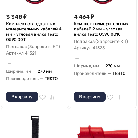
3 348
₽
4 464
₽
Комплект стандартных
Комплект измерительных
измерительных кабелей 4
кабелей 2 мм - угловая
мм - угловая вилка Testo
вилка Testo 0590 0010
0590 0011
Под заказ (Запросите КП)
Под заказ (Запросите КП)
Артикул
41323
Артикул
41321
—
—
—
Ширина, мм
270 мм
—
Ширина, мм
270 мм
—
Производитель
TESTO
—
Производитель
TESTO
В корзину
В корзину