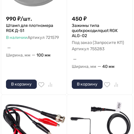
990
₽
/
шт.
450
₽
Штамп для плотномера
Зажимы типа
RGK Д-51
quotкрокодилquot RGK
ALG-02
В наличии
Артикул
721579
Под заказ (Запросите КП)
—
Артикул
755283
—
Ширина, мм
100 мм
—
—
Ширина, мм
40 мм
В корзину
В корзину