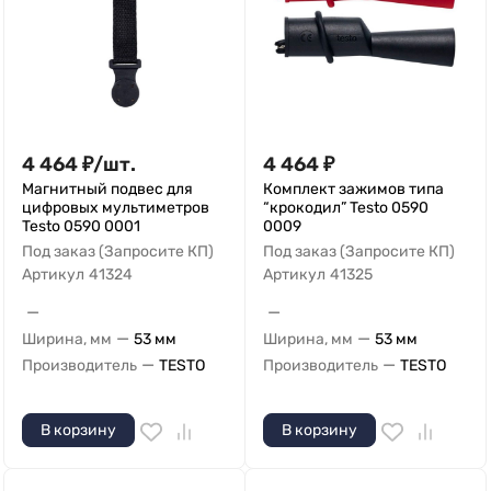
4 464
₽
/
шт.
4 464
₽
Магнитный подвес для
Комплект зажимов типа
цифровых мультиметров
“крокодил” Testo 0590
Testo 0590 0001
0009
Под заказ (Запросите КП)
Под заказ (Запросите КП)
Артикул
41324
Артикул
41325
—
—
—
—
Ширина, мм
53 мм
Ширина, мм
53 мм
—
—
Производитель
TESTO
Производитель
TESTO
В корзину
В корзину