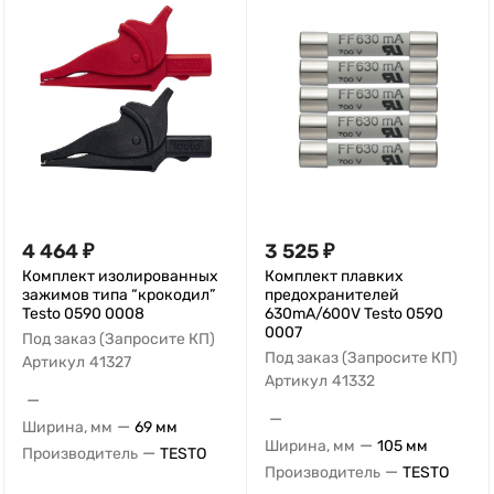
4 464
₽
3 525
₽
Комплект изолированных
Комплект плавких
зажимов типа “крокодил”
предохранителей
Testo 0590 0008
630mA/600V Testo 0590
0007
Под заказ (Запросите КП)
Под заказ (Запросите КП)
Артикул
41327
Артикул
41332
—
—
—
Ширина, мм
69 мм
—
Ширина, мм
105 мм
—
Производитель
TESTO
—
Производитель
TESTO