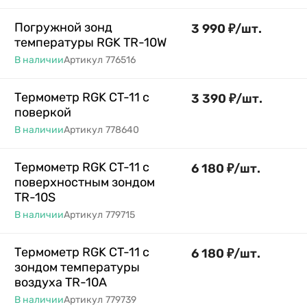
Погружной зонд
3 990
₽
/
шт.
температуры RGK TR-10W
В наличии
Артикул
776516
Термометр RGK CT-11 с
3 390
₽
/
шт.
поверкой
В наличии
Артикул
778640
Термометр RGK CT-11 с
6 180
₽
/
шт.
поверхностным зондом
TR-10S
В наличии
Артикул
779715
Термометр RGK CT-11 с
6 180
₽
/
шт.
зондом температуры
воздуха TR-10A
В наличии
Артикул
779739