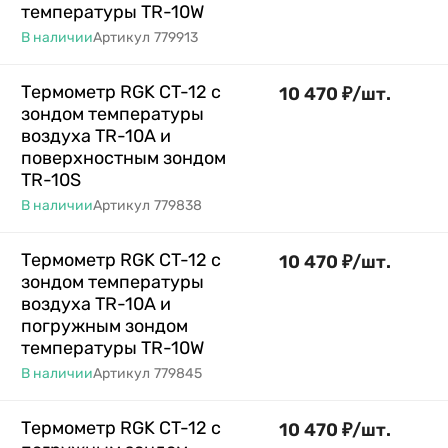
температуры TR-10W
В наличии
Артикул
779913
Термометр RGK CT-12 с
10 470
₽
/
шт.
зондом температуры
воздуха TR-10A и
поверхностным зондом
TR-10S
В наличии
Артикул
779838
Термометр RGK CT-12 с
10 470
₽
/
шт.
зондом температуры
воздуха TR-10A и
погружным зондом
температуры TR-10W
В наличии
Артикул
779845
Термометр RGK CT-12 с
10 470
₽
/
шт.