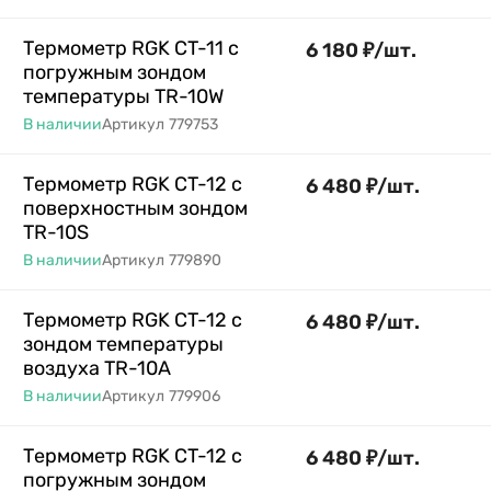
Термометр RGK CT-11 с
6 180
₽
/
шт.
погружным зондом
температуры TR-10W
В наличии
Артикул
779753
Термометр RGK CT-12 с
6 480
₽
/
шт.
поверхностным зондом
TR-10S
В наличии
Артикул
779890
Термометр RGK CT-12 с
6 480
₽
/
шт.
зондом температуры
воздуха TR-10A
В наличии
Артикул
779906
Термометр RGK CT-12 с
6 480
₽
/
шт.
погружным зондом