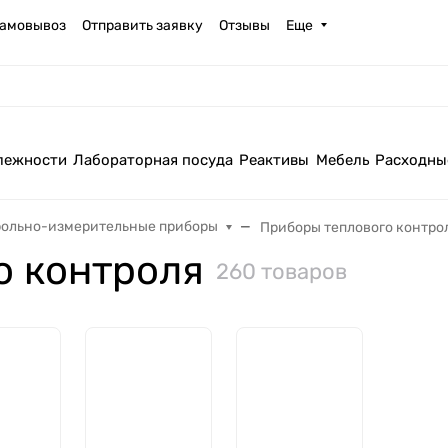
амовывоз
Отправить заявку
Отзывы
Еще
лежности
Лабораторная посуда
Реактивы
Мебель
Расходны
рольно-измерительные приборы
Приборы теплового контро
о контроля
260 товаров