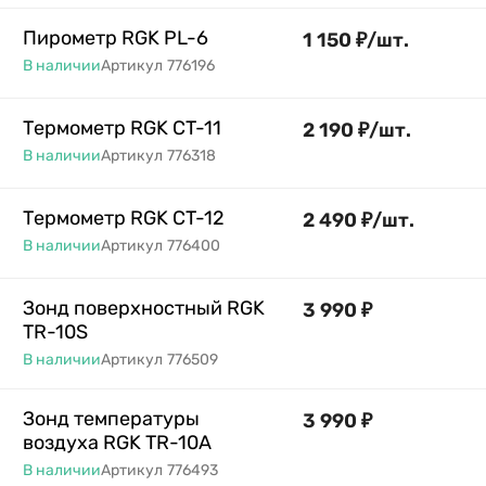
Пирометр RGK PL-6
1 150
₽
/
шт.
В наличии
Артикул
776196
Термометр RGK CT-11
2 190
₽
/
шт.
В наличии
Артикул
776318
Термометр RGK CT-12
2 490
₽
/
шт.
В наличии
Артикул
776400
Зонд поверхностный RGK
3 990
₽
TR-10S
В наличии
Артикул
776509
Зонд температуры
3 990
₽
воздуха RGK TR-10A
В наличии
Артикул
776493