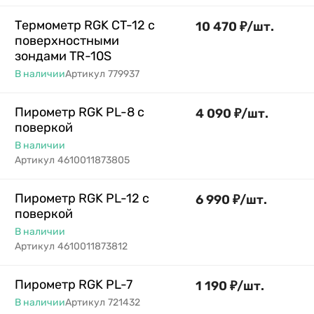
Термометр RGK CT-12 с
10 470
₽
/
шт.
поверхностными
зондами TR-10S
В наличии
Артикул
779937
Пирометр RGK PL-8 с
4 090
₽
/
шт.
поверкой
В наличии
Артикул
4610011873805
Пирометр RGK PL-12 с
6 990
₽
/
шт.
поверкой
В наличии
Артикул
4610011873812
Пирометр RGK PL-7
1 190
₽
/
шт.
В наличии
Артикул
721432