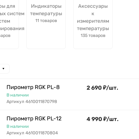
ры для
Индикаторы
Аксессуары
ых систем
температуры
к
стем
11 товаров
измерителям
нирования
температуры
варов
135 товаров
Пирометр RGK PL-8
2 690
₽
/
шт.
В наличии
Артикул
4610011870798
Пирометр RGK PL-12
4 990
₽
/
шт.
В наличии
Артикул
4610011870804