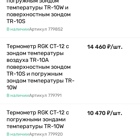
погружным зондом
температуры TR-10W и
поверхностным зондом
TR-10S
В наличии
Артикул
779852
Термометр RGK CT-12 с
14 460
₽
/
шт.
зондом температуры
воздуха TR-10A
поверхностным зондом
TR-10S и погружным
зондом температуры TR-
10W
В наличии
Артикул
779791
Термометр RGK CT-12 с
10 470
₽
/
шт.
погружными зондами
температуры TR-10W
В наличии
Артикул
779920