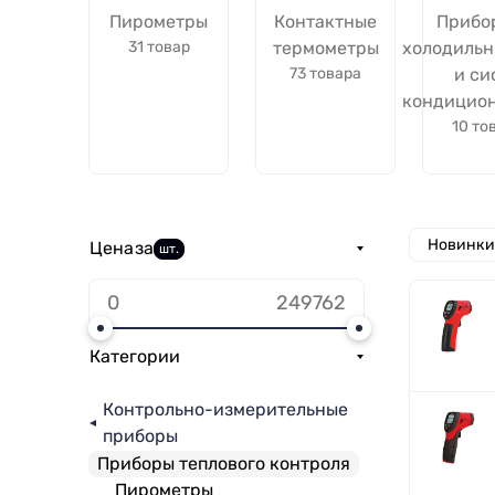
Пирометры
Контактные
Прибо
31 товар
термометры
холодильн
73 товара
и си
кондицио
10 то
Новинки
Цена
за
шт.
Категории
Контрольно-измерительные
приборы
Приборы теплового контроля
Пирометры