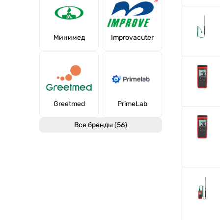
Минимед
Improvacuter
Greetmed
PrimeLab
Все бренды (56)