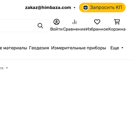
Запросить КП
zakaz@himbaza.com
Поиск
Войти
Сравнение
Избранное
Корзина
е материалы
Геодезия
Измерительные приборы
Еще
ля