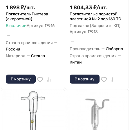
1 898
₽
/
шт.
1 804,33
₽
/
шт.
Поглотитель Рихтера
Поглотитель с пористой
(скоростной)
пластиной № 2 пор 160 ТС
В наличии
Артикул
17916
Под заказ (Запросите КП)
Артикул
17918
—
—
—
Страна происхождения
—
Производитель
Лаборио
Россия
—
—
Материал
Стекло
Страна происхождения
Китай
В корзину
В корзину