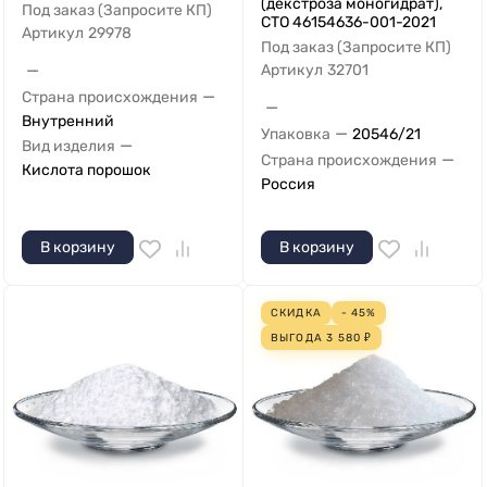
(декстроза моногидрат),
Под заказ (Запросите КП)
СТО 46154636-001-2021
Артикул
29978
Под заказ (Запросите КП)
—
Артикул
32701
—
Страна происхождения
—
Внутренний
—
Упаковка
20546/21
—
Вид изделия
—
Страна происхождения
Кислота порошок
Россия
В корзину
В корзину
СКИДКА
- 45%
ВЫГОДА
3 580
₽