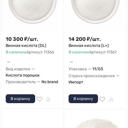
10 300
₽
/
шт.
14 200
₽
/
шт.
Винная кислота (DL)
Винная кислота (L+)
В наличии
Артикул
11366
В наличии
Артикул
11367
—
—
—
—
Вид изделия
Упаковка
11/03
Кислота порошок
—
Страна происхождения
—
Производитель
No brand
Импорт
В корзину
В корзину