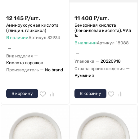
12 145
₽
/
шт.
11 400
₽
/
шт.
Аминоуксусная кислота
Бензойная кислота
(глицин, гликокол)
(бензиловая кислота), 99,5
%
В наличии
Артикул
32934
В наличии
Артикул
18088
—
—
—
Вид изделия
—
Упаковка
20220918
Кислота порошок
—
Страна происхождения
—
Производитель
No brand
Румыния
В корзину
В корзину