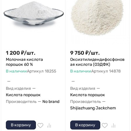
1 200
₽
/
шт.
9 750
₽
/
шт.
Молочная кислота
Оксиэтилидендифосфонов
порошок 60 %
ая кислота (ОЭДФК)
В наличии
Артикул
18255
В наличии
Артикул
14878
—
—
—
—
Вид изделия
Вид изделия
Кислота порошок
Кислота порошок
—
—
Производитель
No brand
Производитель
Shijiazhuang Jackchem
В корзину
В корзину