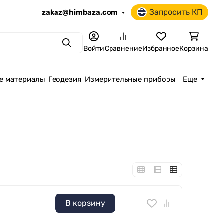
Запросить КП
zakaz@himbaza.com
Поиск
Войти
Сравнение
Избранное
Корзина
е материалы
Геодезия
Измерительные приборы
Еще
В корзину