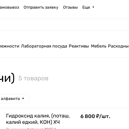
амовывоз
Отправить заявку
Отзывы
Еще
лежности
Лабораторная посуда
Реактивы
Мебель
Расходны
чи)
5 товаров
а алфавита
Гидроксид калия, (поташ,
6 800
₽
/
шт.
калий едкий, КОН) ХЧ