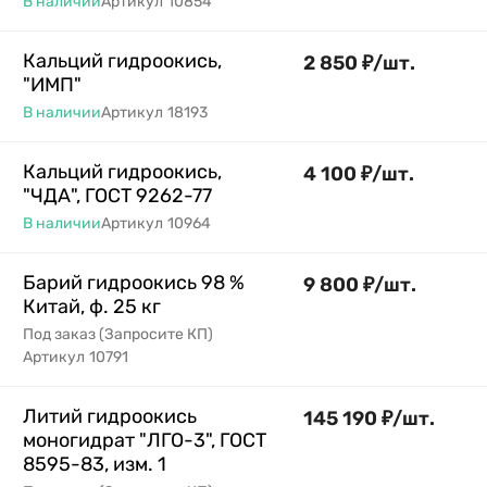
В наличии
Артикул
10854
Кальций гидроокись,
2 850
₽
/
шт.
"ИМП"
В наличии
Артикул
18193
Кальций гидроокись,
4 100
₽
/
шт.
"ЧДА", ГОСТ 9262-77
В наличии
Артикул
10964
Барий гидроокись 98 %
9 800
₽
/
шт.
Китай, ф. 25 кг
Под заказ (Запросите КП)
Артикул
10791
Литий гидроокись
145 190
₽
/
шт.
моногидрат "ЛГО-3", ГОСТ
8595-83, изм. 1