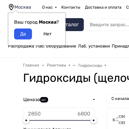
Москва
О нас
Контакты
Доставка и оплата
С
Ваш город
Москва
?
Каталог
Распродажа
Лаб. оборудование
Лаб. установки
Принад
Главная
Реактивы
Гидроксиды
Гидроксиды (щело
С начал
Цена
за
шт.