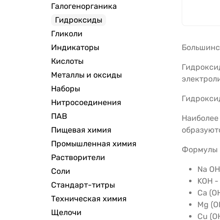
Галогенорганика
Гидроксиды
Гликоли
Индикаторы
Большинс
Кислоты
Гидроксид
Металлы и оксиды
электрол
Наборы
Гидрокси
Нитросоединения
ПАВ
Наиболее 
Пищевая химия
образуютс
Промышленная химия
Формулы 
Растворители
Na OH
Соли
KOH -
Стандарт-титры
Ca (O
Техническая химия
Mg (O
Щелочи
Cu (O