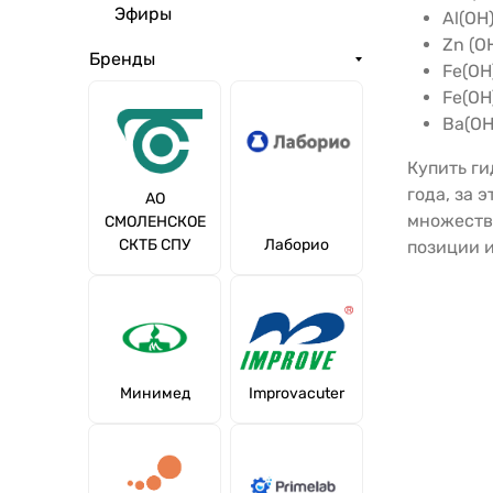
Эфиры
Al(OH
Zn (O
Бренды
Fe(OH
Fe(OH
Ba(OH
Купить ги
года, за 
АО
множества
СМОЛЕНСКОЕ
СКТБ СПУ
Лаборио
позиции и
Минимед
Improvacuter