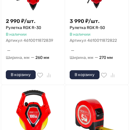
2 990
₽
/
шт.
3 990
₽
/
шт.
Рулетка RGK R-30
Рулетка RGK R-50
В наличии
В наличии
Артикул
4610011872839
Артикул
4610011872822
—
—
—
—
Ширина, мм
260 мм
Ширина, мм
270 мм
В корзину
В корзину