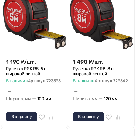
1 190
₽
/
шт.
1 490
₽
/
шт.
Рулетка RGK RB-5 с
Рулетка RGK RB-8 с
широкой лентой
широкой лентой
В наличии
Артикул
723535
В наличии
Артикул
723542
—
—
—
—
Ширина, мм
100 мм
Ширина, мм
120 мм
В корзину
В корзину