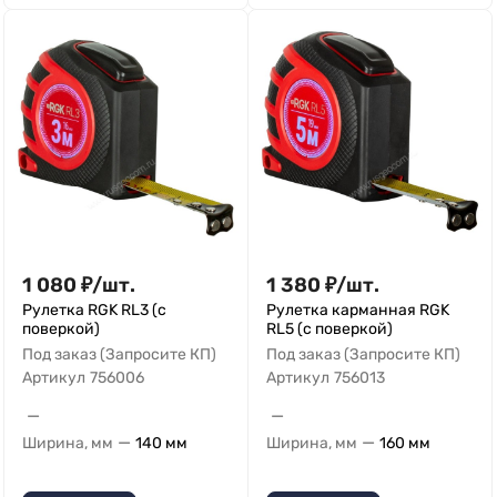
1 080
₽
/
шт.
1 380
₽
/
шт.
Рулетка RGK RL3 (с
Рулетка карманная RGK
поверкой)
RL5 (с поверкой)
Под заказ (Запросите КП)
Под заказ (Запросите КП)
Артикул
756006
Артикул
756013
—
—
—
—
Ширина, мм
140 мм
Ширина, мм
160 мм