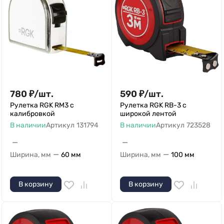
780
₽
/
шт.
590
₽
/
шт.
Рулетка RGK RM3 с
Рулетка RGK RB-3 с
калибровкой
широкой лентой
В наличии
Артикул
131794
В наличии
Артикул
723528
—
—
—
—
Ширина, мм
60 мм
Ширина, мм
100 мм
В корзину
В корзину