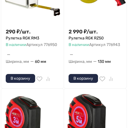
290
₽
/
шт.
2 990
₽
/
шт.
Рулетка RGK RM3
Рулетка RGK RZ50
В наличии
Артикул
776950
В наличии
Артикул
776943
—
—
—
—
Ширина, мм
60 мм
Ширина, мм
130 мм
В корзину
В корзину