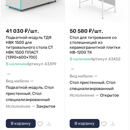
41 030
₽
/
шт.
50 580
₽
/
шт.
Подкатной модуль ТДЯ
Стол для титрования со
НВК 1500 для
столешницей из
титровального стола СТ
керамогранитной плитки
НВК 1500 ПЛАСТ
НВ-1200 ТК
(1390×600×700)
В наличии
Артикул
43452
В наличии
Артикул
43399
—
—
—
Вид мебели
—
Вид мебели
Стол пристенный, Стол
Подкатной модуль, Стол
специализированный
пристенный, Стол
—
Исполнение
Открытое
специализированный
—
Исполнение
Закрытое
В корзину
В корзину