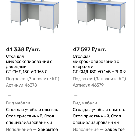
41 338
₽
/
шт.
47 597
₽
/
шт.
Стол для
Стол для
микроскопирования с
микроскопирования с
дверцами
дверцами
СТ.СМД.180.60.165 Л
СТ.СМД.180.60.165 HPL0.9
Под заказ (Запросите КП)
Под заказ (Запросите КП)
Артикул
46378
Артикул
46379
—
—
—
—
Вид мебели
Вид мебели
Стол для учебы и опытов,
Стол для учебы и опытов,
Стол пристенный, Стол
Стол пристенный, Стол
специализированный
специализированный
—
—
Исполнение
Закрытое
Исполнение
Закрытое