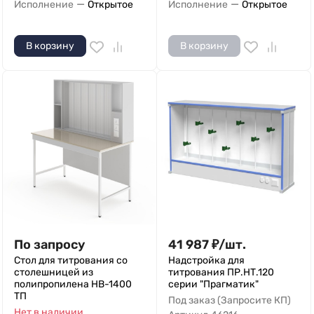
—
—
Исполнение
Открытое
Исполнение
Открытое
В корзину
В корзину
По запросу
41 987
₽
/
шт.
Стол для титрования со
Надстройка для
столешницей из
титрования ПР.НТ.120
полипропилена НВ-1400
серии "Прагматик"
ТП
Под заказ (Запросите КП)
Нет в наличии