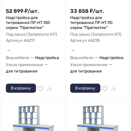
52 899
₽
/
шт.
33 858
₽
/
шт.
Надстройка для
Надстройка для
титрования ПР.НТ.150
титрования ПР.НТ.90
серии "Прагматик"
серии "Прагматик"
Под заказ (Запросите КП)
Под заказ (Запросите КП)
Артикул
46217
Артикул
46218
—
—
—
—
Вид мебели
Надстройка
Вид мебели
Надстройка
—
—
Узкое применение
Узкое применение
для титрования
для титрования
В корзину
В корзину