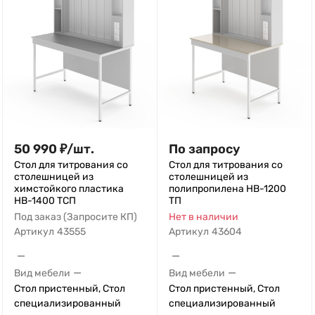
50 990
₽
/
шт.
По запросу
Стол для титрования со
Стол для титрования со
столешницей из
столешницей из
химстойкого пластика
полипропилена НВ-1200
НВ-1400 ТСП
ТП
Под заказ (Запросите КП)
Нет в наличии
Артикул
43555
Артикул
43604
—
—
—
—
Вид мебели
Вид мебели
Стол пристенный, Стол
Стол пристенный, Стол
специализированный
специализированный