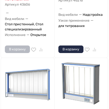
Артикул
46216
Артикул
43606
—
—
—
Вид мебели
Надстройка
—
Вид мебели
—
Узкое применение
Стол пристенный, Стол
для титрования
специализированный
—
Исполнение
Открытое
В корзину
В корзину