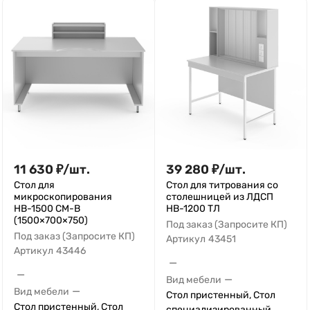
11 630
₽
/
шт.
39 280
₽
/
шт.
Стол для
Стол для титрования со
микроскопирования
столешницей из ЛДСП
НВ-1500 СМ-В
НВ-1200 ТЛ
(1500×700×750)
Под заказ (Запросите КП)
Под заказ (Запросите КП)
Артикул
43451
Артикул
43446
—
—
—
Вид мебели
—
Вид мебели
Стол пристенный, Стол
Стол пристенный, Стол
специализированный