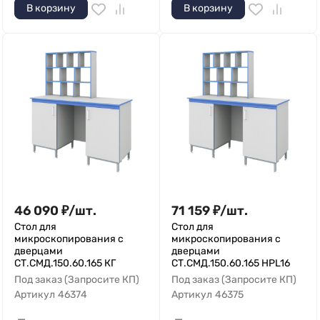
В корзину
В корзину
46 090
₽
/
шт.
71 159
₽
/
шт.
Стол для
Стол для
микроскопирования с
микроскопирования с
дверцами
дверцами
СТ.СМД.150.60.165 КГ
СТ.СМД.150.60.165 HPL16
Под заказ (Запросите КП)
Под заказ (Запросите КП)
Артикул
46374
Артикул
46375
—
—