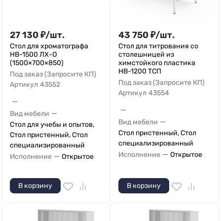
27 130
₽
/
шт.
43 750
₽
/
шт.
Стол для хроматографа
Стол для титрования со
НВ-1500 ЛХ-О
столешницей из
(1500×700×850)
химстойкого пластика
НВ-1200 ТСП
Под заказ (Запросите КП)
Под заказ (Запросите КП)
Артикул
43552
Артикул
43554
—
—
—
Вид мебели
—
Вид мебели
Стол для учебы и опытов,
Стол пристенный, Стол
Стол пристенный, Стол
специализированный
специализированный
—
Исполнение
Открытое
—
Исполнение
Открытое
В корзину
В корзину