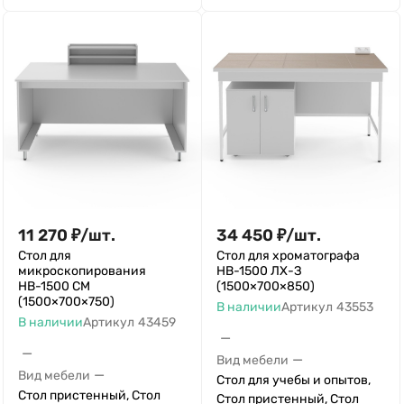
11 270
₽
/
шт.
34 450
₽
/
шт.
Стол для
Стол для хроматографа
микроскопирования
НВ-1500 ЛХ-З
НВ-1500 СМ
(1500×700×850)
(1500×700×750)
В наличии
Артикул
43553
В наличии
Артикул
43459
—
—
—
Вид мебели
—
Вид мебели
Стол для учебы и опытов,
Стол пристенный, Стол
Стол пристенный, Стол