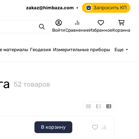
Запросить КП
zakaz@himbaza.com
Поиск
Войти
Сравнение
Избранное
Корзина
е материалы
Геодезия
Измерительные приборы
Еще
га
52 товаров
В корзину