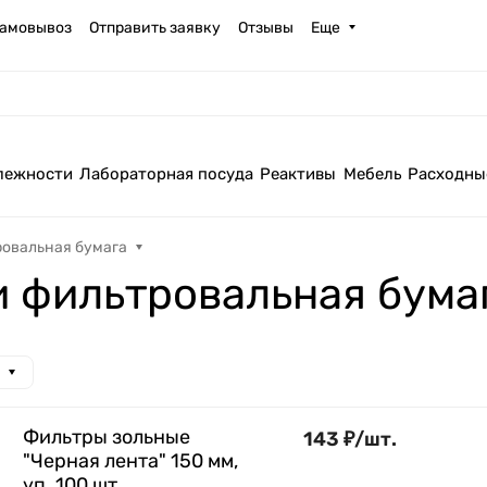
амовывоз
Отправить заявку
Отзывы
Еще
лежности
Лабораторная посуда
Реактивы
Мебель
Расходны
ровальная бумага
и фильтровальная бума
Фильтры зольные
143
₽
/
шт.
"Черная лента" 150 мм,
уп. 100 шт.