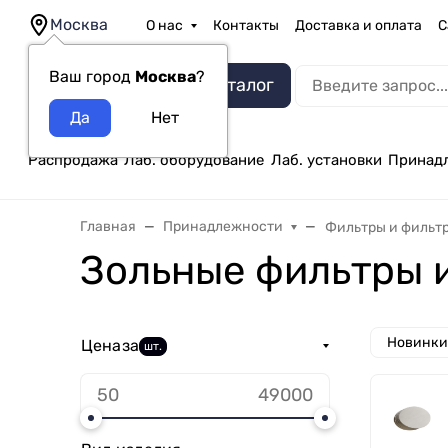
Москва
О нас
Контакты
Доставка и оплата
С
Ваш город
Москва
?
Каталог
Распродажа
Лаб. оборудование
Лаб. установки
Принад
Главная
Принадлежности
Фильтры и фильт
Зольные фильтры 
Новинки
Цена
за
шт.