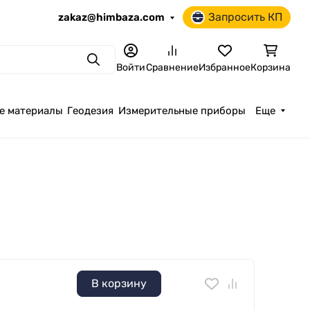
Запросить КП
zakaz@himbaza.com
Поиск
Войти
Сравнение
Избранное
Корзина
е материалы
Геодезия
Измерительные приборы
Еще
В корзину