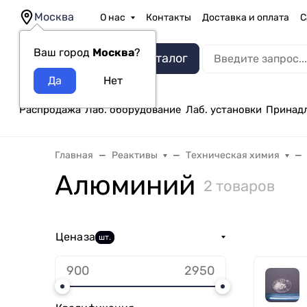
Москва
О нас
Контакты
Доставка и оплата
С
Ваш город
Москва
?
Каталог
Распродажа
Лаб. оборудование
Лаб. установки
Принад
Главная
Реактивы
Техническая химия
Алюминий
2 товаров
Цена
за
шт.