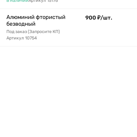
В наличии
Артикул
15176
Алюминий фтористый
900
₽
/
шт.
безводный
Под заказ (Запросите КП)
Артикул
10754