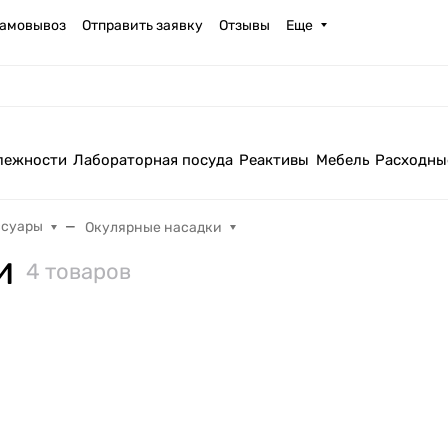
амовывоз
Отправить заявку
Отзывы
Еще
лежности
Лабораторная посуда
Реактивы
Мебель
Расходны
ссуары
Окулярные насадки
и
4 товаров