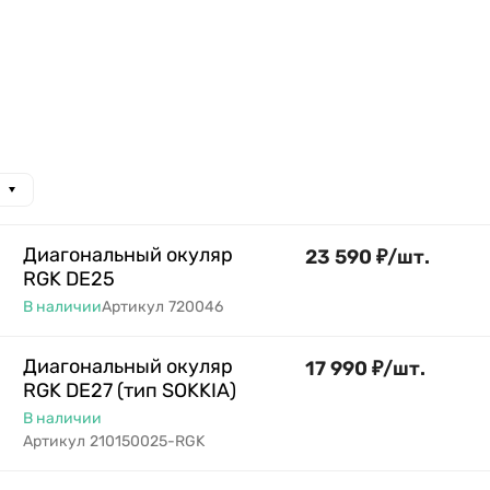
Диагональный окуляр
23 590
₽
/
шт.
RGK DE25
В наличии
Артикул
720046
Диагональный окуляр
17 990
₽
/
шт.
RGK DE27 (тип SOKKIA)
В наличии
Артикул
210150025-RGK