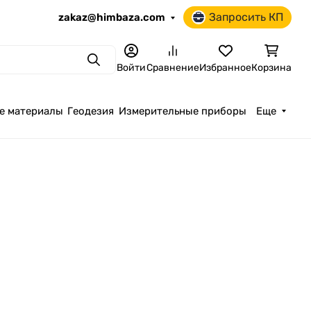
Запросить КП
zakaz@himbaza.com
Поиск
Войти
Сравнение
Избранное
Корзина
е материалы
Геодезия
Измерительные приборы
Еще