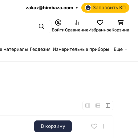
Запросить КП
zakaz@himbaza.com
Поиск
Войти
Сравнение
Избранное
Корзина
е материалы
Геодезия
Измерительные приборы
Еще
В корзину