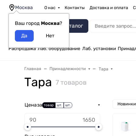
Москва
О нас
Контакты
Доставка и оплата
С
Ваш город
Москва
?
Каталог
Распродажа
Лаб. оборудование
Лаб. установки
Принад
Главная
Принадлежности
Тара
Тара
7 товаров
Новинки
Цена
за
товар
шт.
шт.