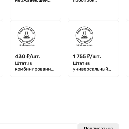
нержавеющей
пробирок
стали, для 60
диаметром до 30
стёкол, размером
мм, 18 гнезд, п/п,
26×76±1,0 мм и
Aptaca
толщиной 1,0±0,1
мм
430
₽
/
шт.
1 755
₽
/
шт.
Штатив
Штатив
комбинированны
универсальный
й для пробирок
для пробирок,Z-
Эппендорфа 0,5
образный, ШПУ-
мл, 1,5 мл и 2 мл,
"Кронт"
60 гнезд, п/п,
Greetmed