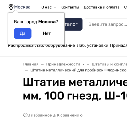
Москва
О нас
Контакты
Доставка и оплата
С
Ваш город
Москва
?
Каталог
Распродажа
Лаб. оборудование
Лаб. установки
Принад
Главная
Принадлежности
Штативы и компл
Штатив металлический для пробирок Флоринского 
Штатив металличе
мм, 100 гнезд, Ш-1
В избранное
К сравнению