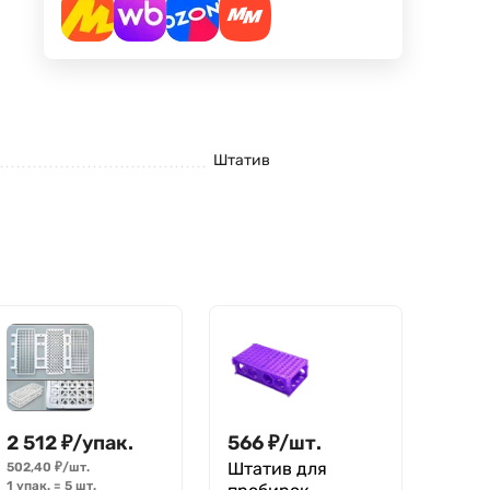
Штатив
2 512
₽
/
упак.
566
₽
/
шт.
Штатив для
502,40
₽
/
шт.
1 упак.
=
5
шт.