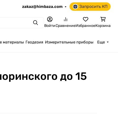
Запросить КП
zakaz@himbaza.com
Поиск
Войти
Сравнение
Избранное
Корзина
е материалы
Геодезия
Измерительные приборы
Еще
оринского до 15