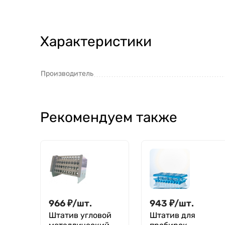
Характеристики
Производитель
Рекомендуем также
966
₽
/
шт.
943
₽
/
шт.
Штатив угловой
Штатив для