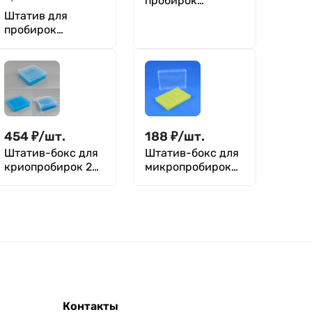
пробирок
диаметр
Штатив для
30/16/12/6 мм,
пробирок
число гнезд
диаметром до 17
4/12/32/96, п/п,
мм, 60 гнезд, п/п,
GreetMed
Greetmed
454
₽
/
шт.
188
₽
/
шт.
Штатив-бокс для
Штатив-бокс для
криопробирок 2
микропробирок
мл, 100 гнезд, п/п,
Эппендорфа 0,2
Greetmed
мл, 96 гнезд, п/п,
Greetmed
Контакты