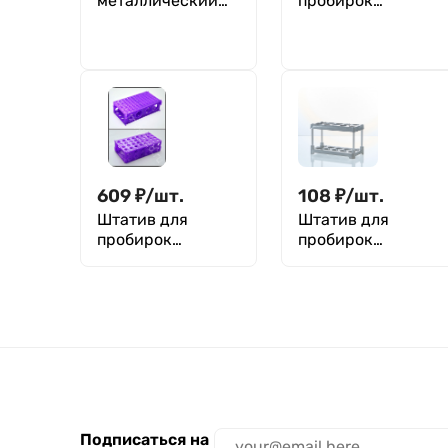
металлический
пробирок
для пробирок до
диаметром от 10
18 мм, 50 гнезд,
до 18 мм, 50
ШМБ-40/18, M.
гнезд,
Med
силиконовые
фиксаторы, АБС-
пластик,
Greetmed
609
₽
/
шт.
108
₽
/
шт.
Штатив для
Штатив для
пробирок
пробирок
диаметр
диаметром до 18
30/16/12/6 мм,
мм, 10 гнезд,
число гнезд
ШЛПП-10, п/э
4/12/32/96, п/п,
Greetmed
Подписаться на