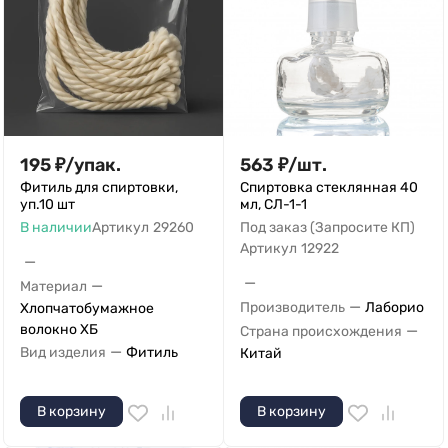
195
₽
/
упак.
563
₽
/
шт.
Фитиль для спиртовки,
Спиртовка стеклянная 40
уп.10 шт
мл, СЛ-1-1
В наличии
Артикул
29260
Под заказ (Запросите КП)
Артикул
12922
—
—
—
Материал
—
Производитель
Лаборио
Хлопчатобумажное
волокно ХБ
—
Страна происхождения
—
Вид изделия
Фитиль
Китай
В корзину
В корзину