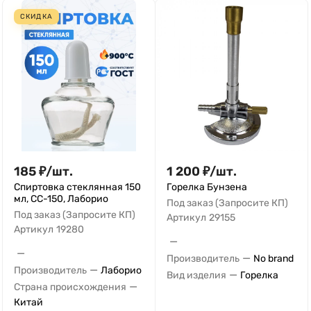
СКИДКА
185
₽
/
шт.
1 200
₽
/
шт.
Спиртовка стеклянная 150
Горелка Бунзена
мл, СС-150, Лаборио
Под заказ (Запросите КП)
Под заказ (Запросите КП)
Артикул
29155
Артикул
19280
—
—
—
Производитель
No brand
—
Производитель
Лаборио
—
Вид изделия
Горелка
—
Страна происхождения
Китай