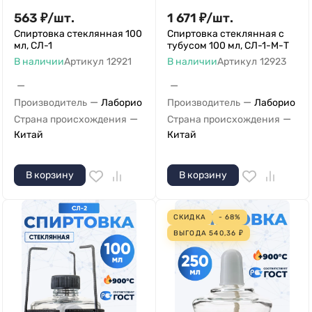
563
₽
/
шт.
1 671
₽
/
шт.
Спиртовка стеклянная 100
Спиртовка стеклянная с
мл, СЛ-1
тубусом 100 мл, СЛ-1-М-Т
В наличии
Артикул
12921
В наличии
Артикул
12923
—
—
—
—
Производитель
Лаборио
Производитель
Лаборио
—
—
Страна происхождения
Страна происхождения
Китай
Китай
В корзину
В корзину
СКИДКА
- 68%
ВЫГОДА
540,36
₽