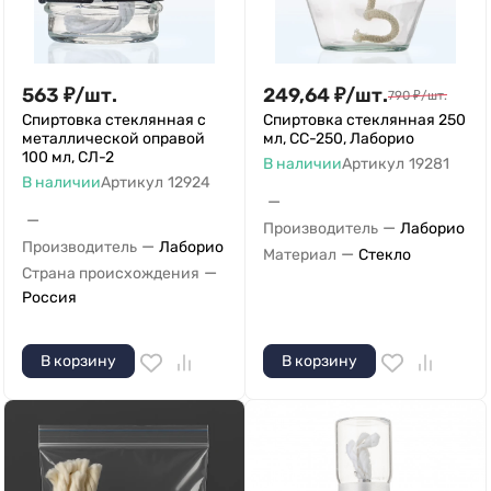
563
₽
/
шт.
249,64
₽
/
шт.
790
₽
/
шт.
Спиртовка стеклянная с
Спиртовка стеклянная 250
металлической оправой
мл, СС-250, Лаборио
100 мл, СЛ-2
В наличии
Артикул
19281
В наличии
Артикул
12924
—
—
—
Производитель
Лаборио
—
Производитель
Лаборио
—
Материал
Стекло
—
Страна происхождения
Россия
В корзину
В корзину