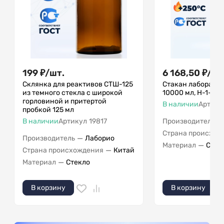
199
₽
/
шт.
6 168,50
₽
/
шт
Склянка для реактивов СТШ-125
Стакан лаборато
из темного стекла с широкой
10000 мл, Н-1-100
горловиной и притертой
В наличии
Артику
пробкой 125 мл
—
В наличии
Артикул
19817
Производитель
Страна происхож
—
Производитель
Лаборио
—
Материал
Стек
—
Страна происхождения
Китай
—
Материал
Стекло
В корзину
В корзину