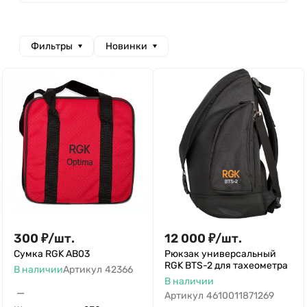
Фильтры
Новинки
300
₽
/
шт.
12 000
₽
/
шт.
Сумка RGK AB03
Рюкзак универсальный
RGK BTS-2 для тахеометра
В наличии
Артикул
42366
В наличии
—
Артикул
4610011871269