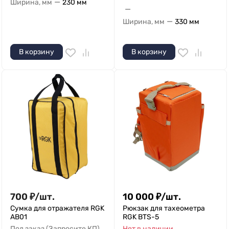
—
Ширина, мм
230 мм
—
—
Ширина, мм
330 мм
В корзину
В корзину
700
₽
/
шт.
10 000
₽
/
шт.
Сумка для отражателя RGK
Рюкзак для тахеометра
AB01
RGK BTS-5
Под заказ (Запросите КП)
Нет в наличии