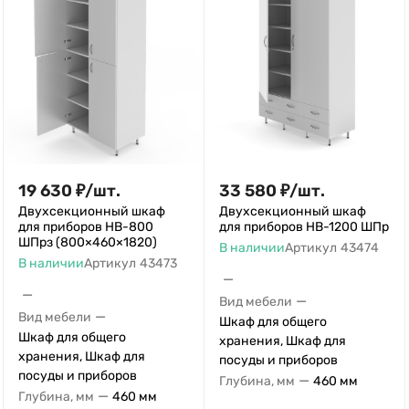
19 630
₽
/
шт.
33 580
₽
/
шт.
Двухсекционный шкаф
Двухсекционный шкаф
для приборов НВ-800
для приборов НВ-1200 ШПр
ШПрз (800×460×1820)
В наличии
Артикул
43474
В наличии
Артикул
43473
—
—
—
Вид мебели
—
Вид мебели
Шкаф для общего
Шкаф для общего
хранения, Шкаф для
хранения, Шкаф для
посуды и приборов
посуды и приборов
—
Глубина, мм
460 мм
—
Глубина, мм
460 мм