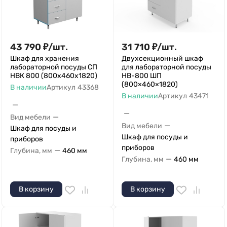
43 790
₽
/
шт.
31 710
₽
/
шт.
Шкаф для хранения
Двухсекционный шкаф
лабораторной посуды СП
для лабораторной посуды
НВК 800 (800x460x1820)
НВ-800 ШП
(800×460×1820)
В наличии
Артикул
43368
В наличии
Артикул
43471
—
—
—
Вид мебели
—
Вид мебели
Шкаф для посуды и
Шкаф для посуды и
приборов
приборов
—
Глубина, мм
460 мм
—
Глубина, мм
460 мм
В корзину
В корзину