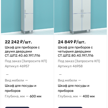
22 242
₽
/
шт.
24 849
₽
/
шт.
Шкаф для приборов с
Шкаф для приборов с
двумя дверцами
четырьмя дверцами
СТ.ШП2.40.60.197.Л16
СТ.ШП2.80.40.197.Л16
Под заказ (Запросите КП)
Под заказ (Запросите КП)
Артикул
46957
Артикул
46958
—
—
—
—
Вид мебели
Вид мебели
Шкаф для посуды и
Шкаф для посуды и
приборов
приборов
—
—
Глубина, мм
600 мм
Глубина, мм
400 мм