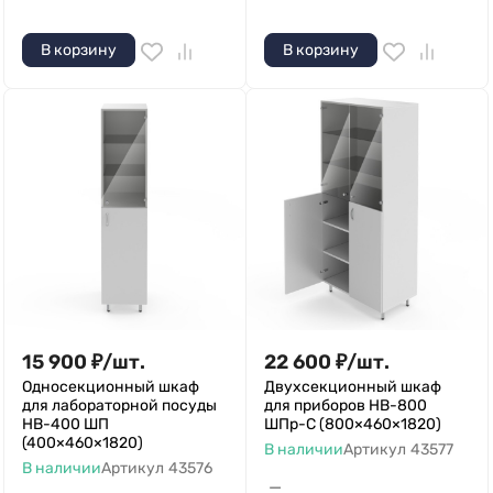
В корзину
В корзину
15 900
₽
/
шт.
22 600
₽
/
шт.
Односекционный шкаф
Двухсекционный шкаф
для лабораторной посуды
для приборов НВ-800
НВ-400 ШП
ШПр-C (800×460×1820)
(400×460×1820)
В наличии
Артикул
43577
В наличии
Артикул
43576
—