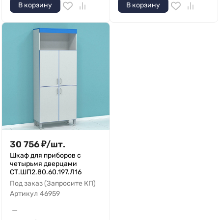
В корзину
В корзину
30 756
₽
/
шт.
Шкаф для приборов с
четырьмя дверцами
СТ.ШП2.80.60.197.Л16
Под заказ (Запросите КП)
Артикул
46959
—