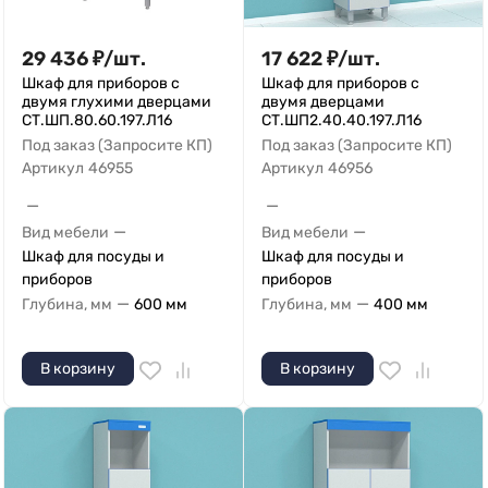
29 436
₽
/
шт.
17 622
₽
/
шт.
Шкаф для приборов с
Шкаф для приборов с
двумя глухими дверцами
двумя дверцами
СТ.ШП.80.60.197.Л16
СТ.ШП2.40.40.197.Л16
Под заказ (Запросите КП)
Под заказ (Запросите КП)
Артикул
46955
Артикул
46956
—
—
—
—
Вид мебели
Вид мебели
Шкаф для посуды и
Шкаф для посуды и
приборов
приборов
—
—
Глубина, мм
600 мм
Глубина, мм
400 мм
В корзину
В корзину