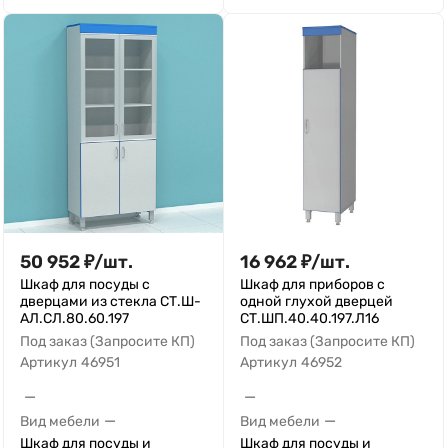
50 952
₽
/
шт.
16 962
₽
/
шт.
Шкаф для посуды с
Шкаф для приборов с
дверцами из стекла СТ.Ш-
одной глухой дверцей
АЛ.СЛ.80.60.197
СТ.ШП.40.40.197.Л16
Под заказ (Запросите КП)
Под заказ (Запросите КП)
Артикул
46951
Артикул
46952
—
—
—
—
Вид мебели
Вид мебели
Шкаф для посуды и
Шкаф для посуды и