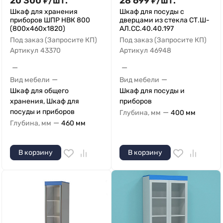
20 300
₽
/
шт.
28 699
₽
/
шт.
Шкаф для хранения
Шкаф для посуды с
приборов ШПР НВК 800
дверцами из стекла СТ.Ш-
(800x460x1820)
АЛ.СС.40.40.197
Под заказ (Запросите КП)
Под заказ (Запросите КП)
Артикул
43370
Артикул
46948
—
—
—
—
Вид мебели
Вид мебели
Шкаф для общего
Шкаф для посуды и
хранения, Шкаф для
приборов
посуды и приборов
—
Глубина, мм
400 мм
—
Глубина, мм
460 мм
В корзину
В корзину