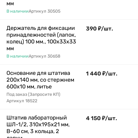
мм
В наличии
Артикул
30505
Держатель для фиксации
390
₽
/
шт.
принадлежностей (лапок,
колец) 100 мм., 100х33х33
мм
В наличии
Артикул
30658
Основание для штатива
1 440
₽
/
шт.
200х140 мм, со стержнем
600х10 мм, литье
Под заказ (Запросите КП)
Артикул
18522
Штатив лабораторный
4 150
₽
/
шт.
ШЛ-1/2, 310x195x21 мм,
В-60 см, 3 кольца, 2