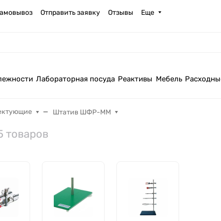
амовывоз
Отправить заявку
Отзывы
Еще
лежности
Лабораторная посуда
Реактивы
Мебель
Расходны
ектующие
Штатив ШФР-ММ
5 товаров