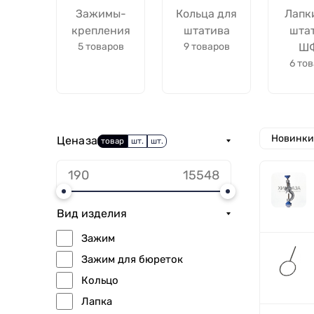
Зажимы-
Кольца для
Лапк
крепления
штатива
шта
5 товаров
9 товаров
Ш
6 то
Новинки
Цена
за
товар
шт.
шт.
Вид изделия
Зажим
Зажим для бюреток
Кольцо
Лапка