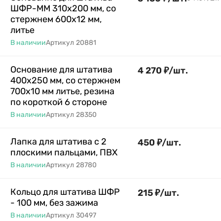
ШФР-ММ 310х200 мм, со
стержнем 600х12 мм,
литье
В наличии
Артикул
20881
Основание для штатива
4 270
₽
/
шт.
400х250 мм, со стержнем
700х10 мм литье, резина
по короткой 6 стороне
В наличии
Артикул
28350
Лапка для штатива с 2
450
₽
/
шт.
плоскими пальцами, ПВХ
В наличии
Артикул
28780
Кольцо для штатива ШФР
215
₽
/
шт.
- 100 мм, без зажима
В наличии
Артикул
30497