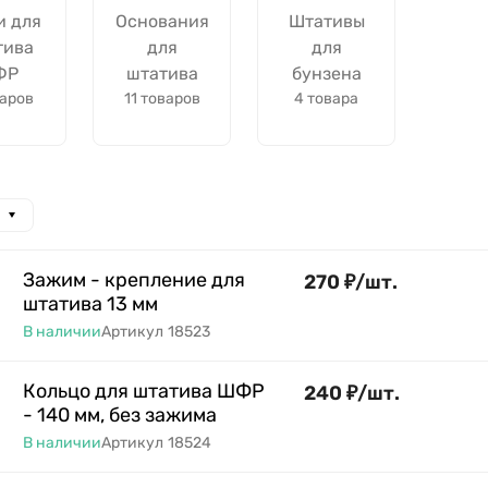
и для
Основания
Штативы
тива
для
для
ФР
штатива
бунзена
варов
11 товаров
4 товара
Зажим - крепление для
270
₽
/
шт.
штатива 13 мм
В наличии
Артикул
18523
Кольцо для штатива ШФР
240
₽
/
шт.
- 140 мм, без зажима
В наличии
Артикул
18524