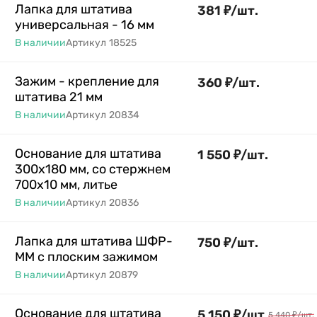
Лапка для штатива
381
₽
/
шт.
универсальная - 16 мм
В наличии
Артикул
18525
Зажим - крепление для
360
₽
/
шт.
штатива 21 мм
В наличии
Артикул
20834
Основание для штатива
1 550
₽
/
шт.
300х180 мм, со стержнем
700х10 мм, литье
В наличии
Артикул
20836
Лапка для штатива ШФР-
750
₽
/
шт.
ММ с плоским зажимом
В наличии
Артикул
20879
Основание для штатива
5 150
₽
/
шт.
5 440
₽
/
шт.