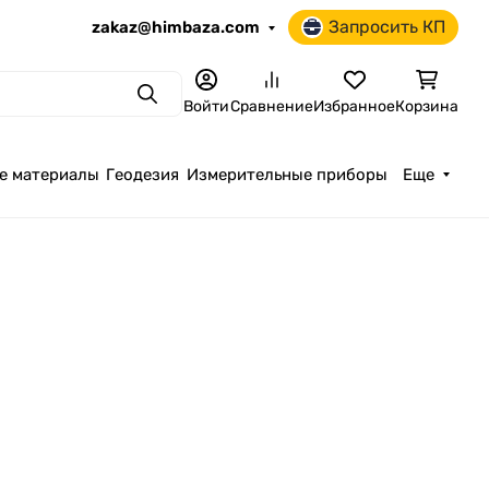
Запросить КП
zakaz@himbaza.com
Поиск
Войти
Сравнение
Избранное
Корзина
е материалы
Геодезия
Измерительные приборы
Еще