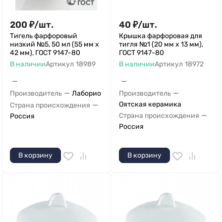
200
₽
/
шт.
40
₽
/
шт.
Тигель фарфоровый
Крышка фарфоровая для
низкий №5, 50 мл (55 мм х
тигля №1 (20 мм х 13 мм),
42 мм), ГОСТ 9147-80
ГОСТ 9147-80
В наличии
Артикул
18989
В наличии
Артикул
18972
—
—
—
—
Производитель
Лаборио
Производитель
—
Оятская керамика
Страна происхождения
—
Страна происхождения
Россия
Россия
В корзину
В корзину