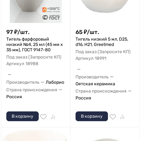
97
₽
/
шт.
65
₽
/
шт.
Тигель фарфоровый
Тигель низкий 5 мл, D25,
низкий №4, 25 мл (45 мм х
d16, Н21, Greetmed
35 мм), ГОСТ 9147-80
Под заказ (Запросите КП)
Под заказ (Запросите КП)
Артикул
18991
Артикул
18988
—
—
—
Производитель
—
Производитель
Лаборио
Оятская керамика
—
Страна происхождения
—
Страна происхождения
Россия
Россия
В корзину
В корзину