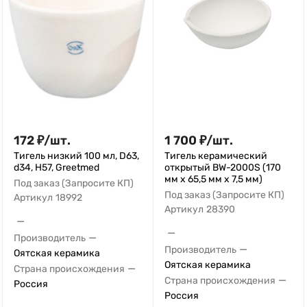
172
₽
/
шт.
1 700
₽
/
шт.
Тигель низкий 100 мл, D63,
Тигель керамический
d34, Н57, Greetmed
открытый BW-2000S (170
мм х 65,5 мм х 7,5 мм)
Под заказ (Запросите КП)
Под заказ (Запросите КП)
Артикул
18992
Артикул
28390
—
—
—
Производитель
—
Производитель
Оятская керамика
Оятская керамика
—
Страна происхождения
—
Страна происхождения
Россия
Россия