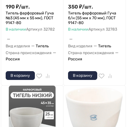
190
₽
/
шт.
350
₽
/
шт.
Тигель фарфоровый Гуча
Тигель фарфоровый Гуча
№3 (45 мм х 55 мм), ГОСТ
б/н (55 мм х 70 мм), ГОСТ
9147-80
9147-80
В наличии
Артикул
32782
В наличии
Артикул
32783
—
—
—
—
Вид изделия
Тигель
Вид изделия
Тигель
—
—
Страна происхождения
Страна происхождения
Россия
Россия
В корзину
В корзину