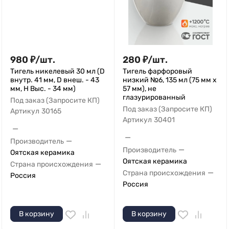
980
₽
/
шт.
280
₽
/
шт.
Тигель никелевый 30 мл (D
Тигель фарфоровый
внутр. 41 мм, D внеш. - 43
низкий №6, 135 мл (75 мм х
мм, H Выс. - 34 мм)
57 мм), не
глазурированный
Под заказ (Запросите КП)
Под заказ (Запросите КП)
Артикул
30165
Артикул
30401
—
—
—
Производитель
—
Производитель
Оятская керамика
Оятская керамика
—
Страна происхождения
—
Страна происхождения
Россия
Россия
В корзину
В корзину