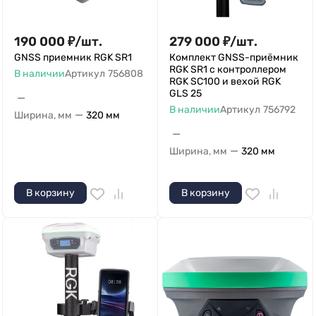
190 000
₽
/
шт.
279 000
₽
/
шт.
GNSS приемник RGK SR1
Комплект GNSS-приёмник
RGK SR1 с контроллером
В наличии
Артикул
756808
RGK SC100 и вехой RGK
GLS 25
—
В наличии
Артикул
756792
—
Ширина, мм
320 мм
—
—
Ширина, мм
320 мм
В корзину
В корзину