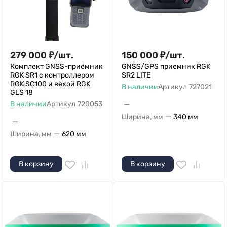
279 000
₽
/
шт.
150 000
₽
/
шт.
Комплект GNSS-приёмник
GNSS/GPS приемник RGK
RGK SR1 с контроллером
SR2 LITE
RGK SC100 и вехой RGK
В наличии
Артикул
727021
GLS 18
—
В наличии
Артикул
720053
—
Ширина, мм
340 мм
—
—
Ширина, мм
620 мм
В корзину
В корзину