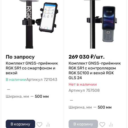
По запросу
269 030
₽
/
шт.
Комплект GNSS-приёмник
Комплект GNSS-приёмник
RGK SR1 со смартфоном и
RGK SR1 с контроллером
вехой
RGK SC100 и вехой RGK
GLS 24
В наличии
Артикул
721043
Нет в наличии
—
Артикул
757508
—
Ширина, мм
500 мм
—
—
Ширина, мм
500 мм
В корзину
В корзину