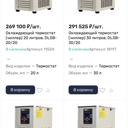
269 100
₽
/
шт.
291 525
₽
/
шт.
Охлаждающий термостат
Охлаждающий термостат
(чиллер) 20 литров, DLSB-
(чиллер) 30 литров, DLSB-
20/20
30/20
В наличии
Артикул
11524
В наличии
Артикул
18117
—
—
—
—
Вид изделия
Термостат
Вид изделия
Термостат
—
—
Объем, мл
20 л
Объем, мл
30 л
В корзину
В корзину