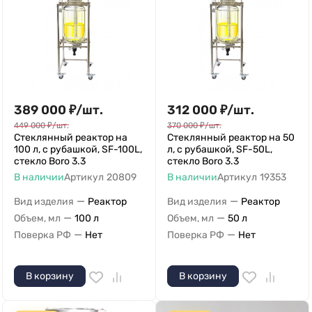
389 000
₽
/
шт.
312 000
₽
/
шт.
449 000
₽
/
шт.
370 000
₽
/
шт.
Стеклянный реактор на
Стеклянный реактор на 50
100 л, с рубашкой, SF-100L,
л, с рубашкой, SF-50L,
стекло Boro 3.3
стекло Boro 3.3
В наличии
Артикул
20809
В наличии
Артикул
19353
—
—
Вид изделия
Реактор
Вид изделия
Реактор
—
—
Объем, мл
100 л
Объем, мл
50 л
—
—
Поверка РФ
Нет
Поверка РФ
Нет
В корзину
В корзину