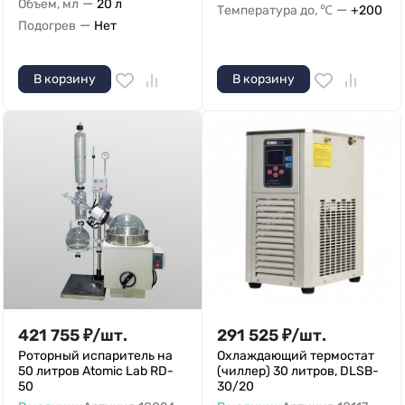
—
Объем, мл
20 л
—
Температура до, ℃
+200
—
Подогрев
Нет
В корзину
В корзину
421 755
₽
/
шт.
291 525
₽
/
шт.
Роторный испаритель на
Охлаждающий термостат
50 литров Atomic Lab RD-
(чиллер) 30 литров, DLSB-
50
30/20