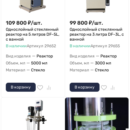
109 800
₽
/
шт.
99 800
₽
/
шт.
Однослойный стеклянный
Однослойный стеклянный
реактор на 5 литров DF-5L,
реактор на 3 литра DF-3L, с
с ванной
ванной
В наличии
Артикул
29652
В наличии
Артикул
29655
—
—
Вид изделия
Реактор
Вид изделия
Реактор
—
—
Объем, мл
5000 мл
Объем, мл
3000 мл
—
—
Материал
Стекло
Материал
Стекло
В корзину
В корзину