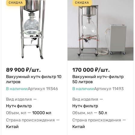
СКИДКА
СКИДКА
89 900
₽
/
шт.
170 000
₽
/
шт.
Вакуумный нутч фильтр 10
Вакуумный нутч-фильтр
литров
50 литров
В наличии
Артикул
19346
В наличии
Артикул
11493
—
—
Вид изделия
Вид изделия
Нутч фильтр
Нутч фильтр
—
—
Объем, мл
10000 мл
Объем, мл
50 л
—
—
Страна происхождения
Страна происхождения
Китай
Китай