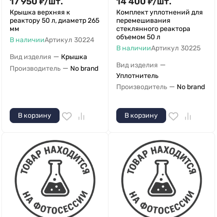
17 950
₽
/
шт.
14 400
₽
/
шт.
Крышка верхняя к
Комплект уплотнений для
реактору 50 л, диаметр 265
перемешивания
мм
стеклянного реактора
объемом 50 л
В наличии
Артикул
30224
В наличии
Артикул
30225
—
Вид изделия
Крышка
—
Вид изделия
—
Производитель
No brand
Уплотнитель
—
Производитель
No brand
В корзину
В корзину