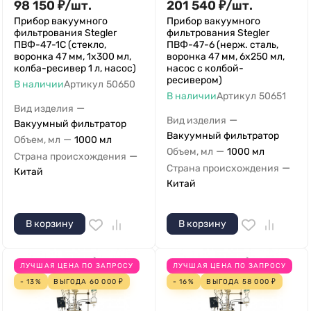
98 150
₽
/
шт.
201 540
₽
/
шт.
Прибор вакуумного
Прибор вакуумного
фильтрования Stegler
фильтрования Stegler
ПВФ-47-1С (стекло,
ПВФ-47-6 (нерж. сталь,
воронка 47 мм, 1х300 мл,
воронка 47 мм, 6х250 мл,
колба-ресивер 1 л, насос)
насос c колбой-
ресивером)
В наличии
Артикул
50650
В наличии
Артикул
50651
—
Вид изделия
—
Вид изделия
Вакуумный фильтратор
Вакуумный фильтратор
—
Объем, мл
1000 мл
—
Объем, мл
1000 мл
—
Страна происхождения
—
Страна происхождения
Китай
Китай
В корзину
В корзину
ЛУЧШАЯ ЦЕНА ПО ЗАПРОСУ
ЛУЧШАЯ ЦЕНА ПО ЗАПРОСУ
- 13%
ВЫГОДА
60 000
₽
- 16%
ВЫГОДА
58 000
₽