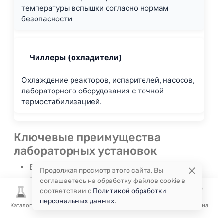
температуры вспышки согласно нормам
безопасности.
Чиллеры (охладители)
Охлаждение реакторов, испарителей, насосов,
лабораторного оборудования с точной
термостабилизацией.
Ключевые преимущества
лабораторных установок
Высокая точность контроля температуры,
Продолжая просмотр этого сайта, Вы
давления, перемешивания и скорости
соглашаетесь на обработку файлов cookie в
процессов.
соответствии с
Политикой обработки
персональных данных
.
Безопасность при работе с агрессивными
Каталог
Избранное
Сравнение
Корзина
реагентами, органическими растворителями