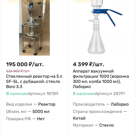
195 000
₽
/
шт.
4 399
₽
/
шт.
Аппарат вакуумной
225 802
₽
/
шт.
Стеклянный реактор на 5 л​
фильтрации 1000 (воронка
SF-5L, с рубашкой, стекло
300 мл, колба 1000 мл),
Boro 3.3
Лаборио
В наличии
Артикул
18789
В наличии
Артикул
28791
—
—
Вид изделия
Реактор
Производитель
Лаборио
—
—
Объем, мл
5000 мл
Страна происхождения
—
Китай
Поверка РФ
Нет
—
Материал
Стекло