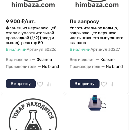
9 900
₽
/
шт.
По запросу
Фланец из нержавеющей
Уплотнительное кольцо,
стали с уплотнительной
закрывающее верхнюю
прокладкой (1/2) (вход и
часть нижнего выпускного
выход), реактор 50
клапана
В наличии
Артикул
30226
В наличии
Артикул
30227
—
—
Вид изделия
Фланец
Вид изделия
Кольцо
—
—
Производитель
No brand
Производитель
No brand
В корзину
В корзину