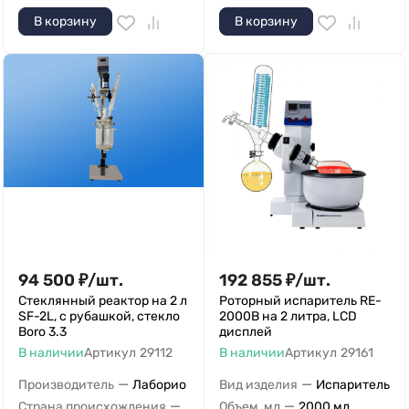
В корзину
В корзину
94 500
₽
/
шт.
192 855
₽
/
шт.
Стеклянный реактор на 2 л​
Роторный испаритель RE-
SF-2L, с рубашкой, стекло
2000B на 2 литра, LCD
Boro 3.3
дисплей
В наличии
Артикул
29112
В наличии
Артикул
29161
—
—
Производитель
Лаборио
Вид изделия
Испаритель
—
—
Страна происхождения
Объем, мл
2000 мл