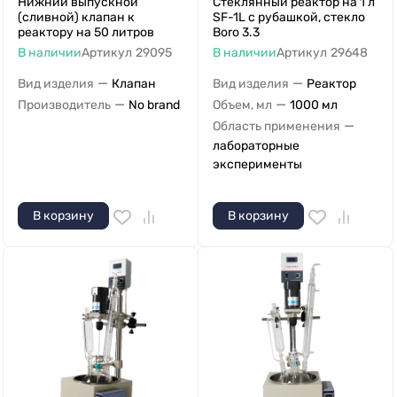
Нижний выпускной
Стеклянный реактор на 1 л
(сливной) клапан к
SF-1L с рубашкой, стекло
реактору на 50 литров
Boro 3.3
В наличии
Артикул
29095
В наличии
Артикул
29648
—
—
Вид изделия
Клапан
Вид изделия
Реактор
—
—
Производитель
No brand
Объем, мл
1000 мл
—
Область применения
лабораторные
эксперименты
В корзину
В корзину