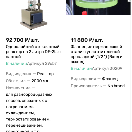
92 700
₽
/
шт.
11 880
₽
/
шт.
Однослойный стеклянный
Фланец из нержавеющей
реактор на 2 литра DF-2L, с
стали с уплотнительной
ванной
прокладкой (1/2 ") (Вход и
выход)
В наличии
Артикул
29657
В наличии
Артикул
30209
—
Вид изделия
Реактор
—
Вид изделия
Фланец
—
Объем, мл
2000 мл
—
Производитель
No brand
—
Назначение
для разноороцбразных
пессов, связанных с
нагреванием,
охлаждением,
термостатированием,
перемешиванием,
перегонкой и т.п.