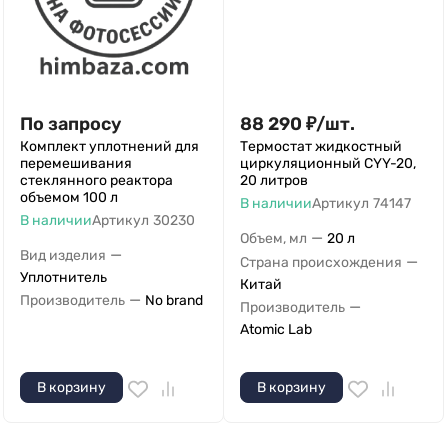
По запросу
88 290
₽
/
шт.
Комплект уплотнений для
Термостат жидкостный
перемешивания
циркуляционный CYY-20,
стеклянного реактора
20 литров
объемом 100 л
В наличии
Артикул
74147
В наличии
Артикул
30230
—
Объем, мл
20 л
—
Вид изделия
—
Страна происхождения
Уплотнитель
Китай
—
Производитель
No brand
—
Производитель
Atomic Lab
В корзину
В корзину