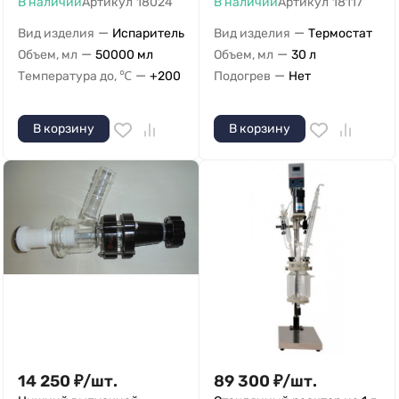
В наличии
Артикул
18024
В наличии
Артикул
18117
—
—
Вид изделия
Испаритель
Вид изделия
Термостат
—
—
Объем, мл
50000 мл
Объем, мл
30 л
—
—
Температура до, ℃
+200
Подогрев
Нет
В корзину
В корзину
14 250
₽
/
шт.
89 300
₽
/
шт.