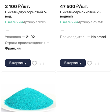
2 100
₽
/
шт.
47 500
₽
/
шт.
Никель двухлористый 6-
Никель сернокислый 6-
вод.
водный
В наличии
Артикул
11112
В наличии
Артикул
32758
—
—
—
—
Упаковка
21.02
Производитель
No brand
—
Страна происхождения
Франция
В корзину
В корзину