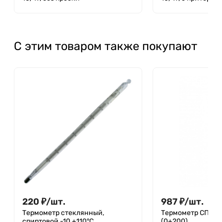
С этим товаром также покупают
220
₽
/
шт.
987
₽
/
шт.
Термометр стеклянный,
Термометр СП-2П
спиртовой -10 +110°C
(0+200)