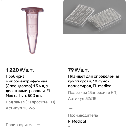
1 220
₽
/
шт.
79
₽
/
шт.
Пробирка
Планшет для определения
микроцентрифужная
групп крови, 10 лунок,
(Эппендорфа) 1,5 мл, с
полистирол, FL medical
делениями, розовая, FL
Под заказ (Запросите КП)
Medical, уп. 500 шт.
Артикул
32618
Под заказ (Запросите КП)
—
Артикул
20396
—
Производитель
—
Fl Medical
—
Производитель