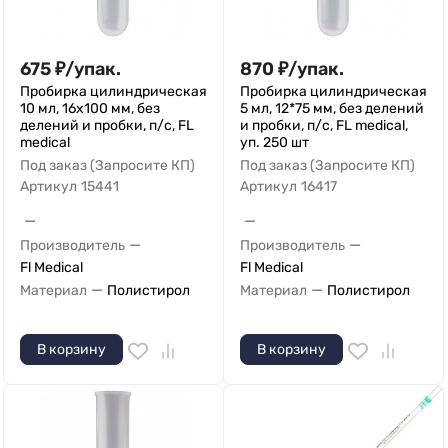
675
₽
/
упак.
870
₽
/
упак.
Пробирка цилиндрическая
Пробирка цилиндрическая
10 мл, 16х100 мм, без
5 мл, 12*75 мм, без делений
делений и пробки, п/с, FL
и пробки, п/с, FL medical,
medical
уп. 250 шт
Под заказ (Запросите КП)
Под заказ (Запросите КП)
Артикул
15441
Артикул
16417
—
—
—
—
Производитель
Производитель
Fl Medical
Fl Medical
—
—
Материал
Полистирол
Материал
Полистирол
В корзину
В корзину