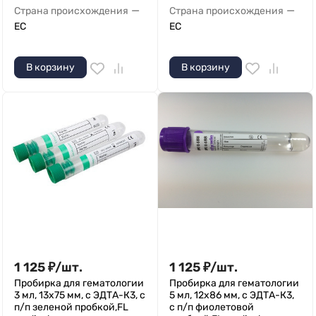
—
—
Страна происхождения
Страна происхождения
ЕС
ЕС
В корзину
В корзину
1 125
₽
/
шт.
1 125
₽
/
шт.
Пробирка для гематологии
Пробирка для гематологии
3 мл, 13х75 мм, с ЭДТА-К3, с
5 мл, 12х86 мм, с ЭДТА-К3,
п/п зеленой пробкой,FL
с п/п фиолетовой