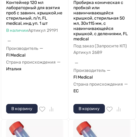
Контейнер 120 мл
Пробирка коническая с
лабораторный для взятия
пробкой или
проб с завинч. крышкой,не
навинчивающейся
стерильный, п/п, FL
крышкой, стерильная 50
medical, инд.уп. 1 шт
мл, 30х115 мм, с
навинчивающейся
В наличии
Артикул
29191
крышкой, с делениями, FL
medical
—
Под заказ (Запросите КП)
—
Производитель
Артикул
2689
Fl Medical
—
Страна происхождения
—
Италия
—
Производитель
Fl Medical
—
Страна происхождения
ЕС
В корзину
В корзину