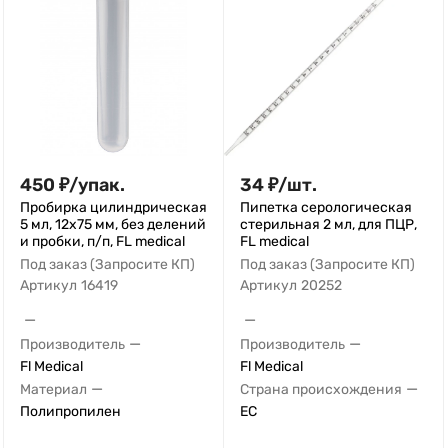
450
₽
/
упак.
34
₽
/
шт.
Пробирка цилиндрическая
Пипетка серологическая
5 мл, 12х75 мм, без делений
стерильная 2 мл, для ПЦР,
и пробки, п/п, FL medical
FL medical
Под заказ (Запросите КП)
Под заказ (Запросите КП)
Артикул
16419
Артикул
20252
—
—
—
—
Производитель
Производитель
Fl Medical
Fl Medical
—
—
Материал
Страна происхождения
Полипропилен
ЕС