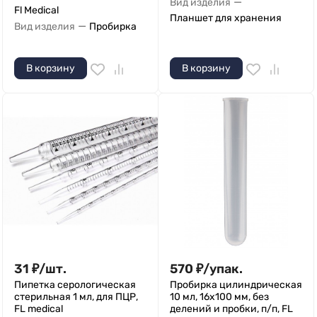
—
Вид изделия
Fl Medical
Планшет для хранения
—
Вид изделия
Пробирка
В корзину
В корзину
31
₽
/
шт.
570
₽
/
упак.
Пипетка серологическая
Пробирка цилиндрическая
стерильная 1 мл, для ПЦР,
10 мл, 16х100 мм, без
FL medical
делений и пробки, п/п, FL