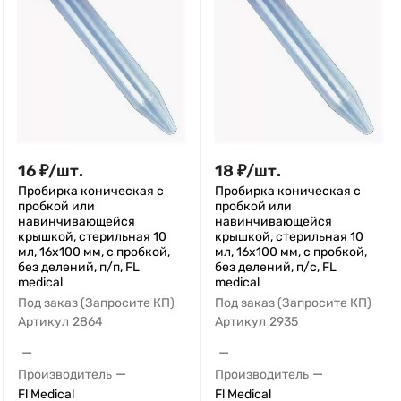
16
₽
/
шт.
18
₽
/
шт.
Пробирка коническая с
Пробирка коническая с
пробкой или
пробкой или
навинчивающейся
навинчивающейся
крышкой, стерильная 10
крышкой, стерильная 10
мл, 16x100 мм, с пробкой,
мл, 16x100 мм, с пробкой,
без делений, п/п, FL
без делений, п/с, FL
medical
medical
Под заказ (Запросите КП)
Под заказ (Запросите КП)
Артикул
2864
Артикул
2935
—
—
—
—
Производитель
Производитель
Fl Medical
Fl Medical