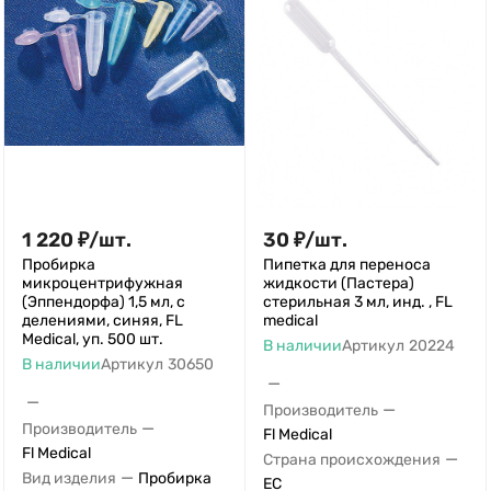
1 220
₽
/
шт.
30
₽
/
шт.
Пробирка
Пипетка для переноса
микроцентрифужная
жидкости (Пастера)
(Эппендорфа) 1,5 мл, с
стерильная 3 мл, инд. , FL
делениями, синяя, FL
medical
Medical, уп. 500 шт.
В наличии
Артикул
20224
В наличии
Артикул
30650
—
—
—
Производитель
—
Производитель
Fl Medical
Fl Medical
—
Страна происхождения
—
Вид изделия
Пробирка
ЕС