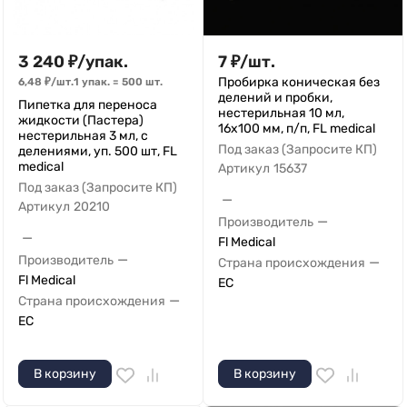
3 240
₽
/
упак.
7
₽
/
шт.
Пробирка коническая без
6,48
₽
/
шт.
1 упак.
=
500
шт.
делений и пробки,
Пипетка для переноса
нестерильная 10 мл,
жидкости (Пастера)
16х100 мм, п/п, FL medical
нестерильная 3 мл, с
Под заказ (Запросите КП)
делениями, уп. 500 шт, FL
medical
Артикул
15637
Под заказ (Запросите КП)
—
Артикул
20210
—
Производитель
—
Fl Medical
—
Производитель
—
Страна происхождения
Fl Medical
ЕС
—
Страна происхождения
ЕС
В корзину
В корзину