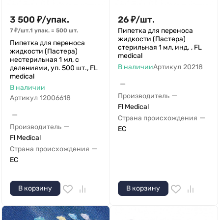
3 500
₽
/
упак.
26
₽
/
шт.
Пипетка для переноса
7
₽
/
шт.
1 упак.
=
500
шт.
жидкости (Пастера)
Пипетка для переноса
стерильная 1 мл, инд. , FL
жидкости (Пастера)
medical
нестерильная 1 мл, с
В наличии
Артикул
20218
делениями, уп. 500 шт., FL
medical
—
В наличии
—
Производитель
Артикул
12006618
Fl Medical
—
—
Страна происхождения
—
Производитель
ЕС
Fl Medical
—
Страна происхождения
ЕС
В корзину
В корзину