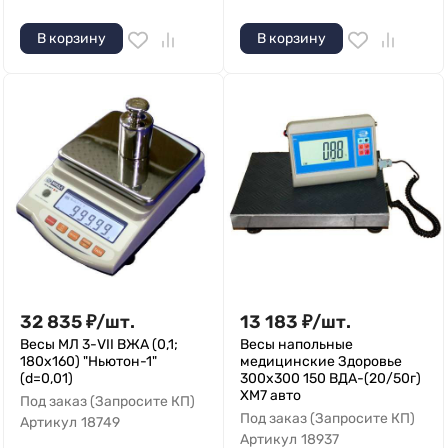
В корзину
В корзину
32 835
₽
/
шт.
13 183
₽
/
шт.
Весы МЛ 3-VII ВЖА (0,1;
Весы напольные
180x160) "Ньютон-1"
медицинские Здоровье
(d=0,01)
300x300 150 ВДА-(20/50г)
XM7 авто
Под заказ (Запросите КП)
Под заказ (Запросите КП)
Артикул
18749
Артикул
18937