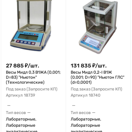
27 885
₽
/
шт.
131 835
₽
/
шт.
Весы Мидл 0,3 В1ЖА (0,001;
Весы Мидл 0,2-I В1Ж
D=83) "Ньютон"
(0,001; D=90) "Ньютон ГЛС"
(Технологические)
(d=0,0001)
Под заказ (Запросите КП)
Под заказ (Запросите КП)
Артикул
18739
Артикул
18740
—
—
—
—
Тип весов
Тип весов
Лабораторные,
Лабораторные,
Лабораторные
Лабораторные
аналитические
аналитические