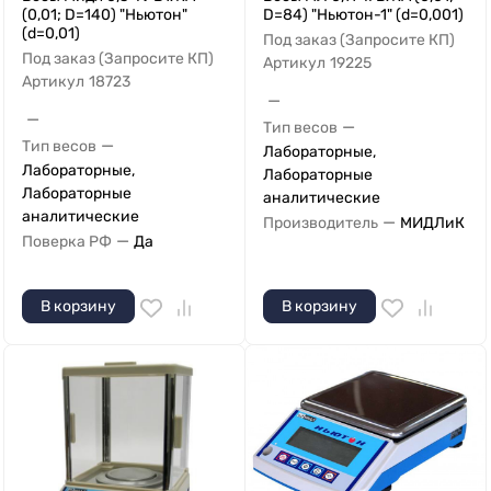
(0,01; D=140) "Ньютон"
D=84) "Ньютон-1" (d=0,001)
(d=0,01)
Под заказ (Запросите КП)
Под заказ (Запросите КП)
Артикул
19225
Артикул
18723
—
—
—
Тип весов
—
Тип весов
Лабораторные,
Лабораторные,
Лабораторные
Лабораторные
аналитические
аналитические
—
Производитель
МИДЛиК
—
Поверка РФ
Да
В корзину
В корзину