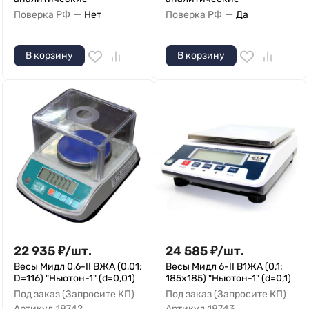
—
—
Поверка РФ
Нет
Поверка РФ
Да
В корзину
В корзину
22 935
₽
/
шт.
24 585
₽
/
шт.
Весы Мидл 0,6-II ВЖА (0,01;
Весы Мидл 6-II В1ЖА (0,1;
D=116) "Ньютон-1" (d=0,01)
185x185) "Ньютон-1" (d=0,1)
Под заказ (Запросите КП)
Под заказ (Запросите КП)
Артикул
18742
Артикул
18743