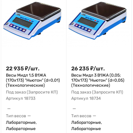
22 935
₽
/
шт.
26 235
₽
/
шт.
Весы Мидл 1,5 В1ЖА
Весы Мидл 3 В1ЖА (0,05;
(170x173) "Ньютон" (d=0,01)
170х173) "Ньютон" (d=0,05)
(Технологические)
(Технологические)
Под заказ (Запросите КП)
Под заказ (Запросите КП)
Артикул
18733
Артикул
18734
—
—
—
—
Тип весов
Тип весов
Лабораторные,
Лабораторные,
Лабораторные
Лабораторные