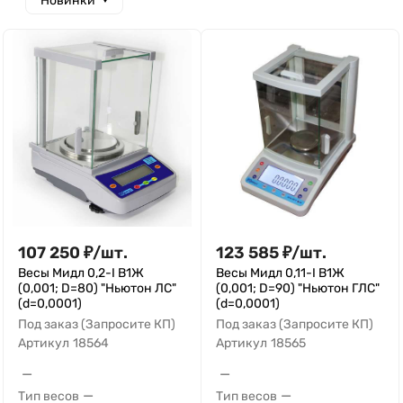
Новинки
107 250
₽
/
шт.
123 585
₽
/
шт.
Весы Мидл 0,2-I В1Ж
Весы Мидл 0,11-I В1Ж
(0,001; D=80) "Ньютон ЛС"
(0,001; D=90) "Ньютон ГЛС"
(d=0,0001)
(d=0,0001)
Под заказ (Запросите КП)
Под заказ (Запросите КП)
Артикул
18564
Артикул
18565
—
—
—
—
Тип весов
Тип весов