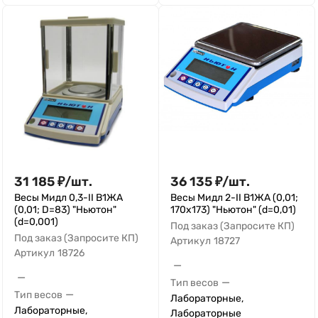
31 185
₽
/
шт.
36 135
₽
/
шт.
Весы Мидл 0,3-II В1ЖА
Весы Мидл 2-II В1ЖА (0,01;
(0,01; D=83) "Ньютон"
170x173) "Ньютон" (d=0,01)
(d=0,001)
Под заказ (Запросите КП)
Под заказ (Запросите КП)
Артикул
18727
Артикул
18726
—
—
—
Тип весов
—
Тип весов
Лабораторные,
Лабораторные,
Лабораторные