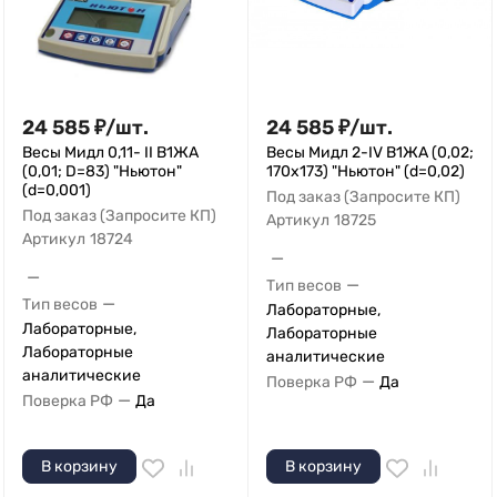
24 585
₽
/
шт.
24 585
₽
/
шт.
Весы Мидл 0,11- II В1ЖА
Весы Мидл 2-IV В1ЖА (0,02;
(0,01; D=83) "Ньютон"
170x173) "Ньютон" (d=0,02)
(d=0,001)
Под заказ (Запросите КП)
Под заказ (Запросите КП)
Артикул
18725
Артикул
18724
—
—
—
Тип весов
—
Тип весов
Лабораторные,
Лабораторные,
Лабораторные
Лабораторные
аналитические
аналитические
—
Поверка РФ
Да
—
Поверка РФ
Да
В корзину
В корзину