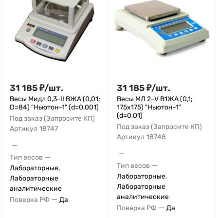
31 185
₽
/
шт.
31 185
₽
/
шт.
Весы Мидл 0,3-II ВЖА (0,01;
Весы МЛ 2-V В1ЖА (0,1;
D=84) "Ньютон-1" (d=0,001)
175x175) "Ньютон-1"
(d=0,01)
Под заказ (Запросите КП)
Под заказ (Запросите КП)
Артикул
18747
Артикул
18748
—
—
—
Тип весов
—
Тип весов
Лабораторные,
Лабораторные,
Лабораторные
Лабораторные
аналитические
аналитические
—
Поверка РФ
Да
—
Поверка РФ
Да