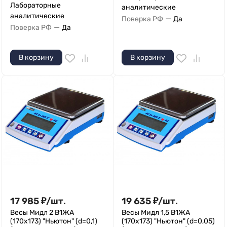
Лабораторные
аналитические
аналитические
—
Поверка РФ
Да
—
Поверка РФ
Да
В корзину
В корзину
17 985
₽
/
шт.
19 635
₽
/
шт.
Весы Мидл 2 В1ЖА
Весы Мидл 1,5 В1ЖА
(170х173) "Ньютон" (d=0,1)
(170x173) "Ньютон" (d=0,05)