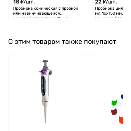
18
₽
/
шт.
22
₽
/
шт.
Пробирка коническая с пробкой
Пробирка цилинд
или навинчивающейся
мл, 16х150 мм, с 
крышкой, стерильная 10 мл,
крышкой, без деле
16x100 мм, с пробкой, без
Aptaca
делений, п/с, Aptaca
С этим товаром также покупают