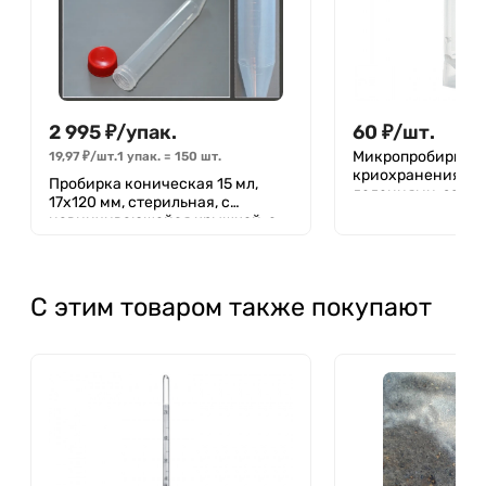
2 995
₽
/
упак.
60
₽
/
шт.
Микропробирка д
19,97
₽
/
шт.
1 упак.
=
150
шт.
криохранения 5 мл
Пробирка коническая 15 мл,
делениями, зави
17х120 мм, стерильная, с
крышкой и юбкой
навинчивающейся крышкой, с
стерил., Aptaca
делениями, п/п, Aptaca (уп. 150
шт)
С этим товаром также покупают