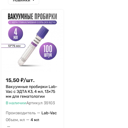
Новинки
15,50
₽
/
шт.
Вакуумные пробирки Lab-
Vac с ЭДТА К3, 4 мл, 13×75
мм для гематологии
В наличии
Артикул
35103
—
Производитель
Lab-Vac
—
Объем, мл
4 мл
—