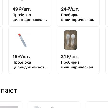
49
₽
/
шт.
24
₽
/
шт.
Пробирка
Пробирка
цилиндрическая
цилиндрическая
15 мл, 16х120 мм,
15 мл, 16х120 мм,
с винтовой
с винтовой
крышкой и
крышкой, без
делениями,
делений,
стерильная, п/с,
стерильная, п/с,
Aptaca
Aptaca
15
₽
/
шт.
21
₽
/
шт.
Пробирка
Пробирка
цилиндрическая
цилиндрическая
5 мл, 12х86 мм, с
5 мл, 16х60 мм, с
пробкой и
винтовой
этикеткой,
крышкой, с юбкой
стерильная, без
устойчивости,
упают
делений, п/п,
стерильная, с
Aptaca
делениями, п/п,
Aptaca