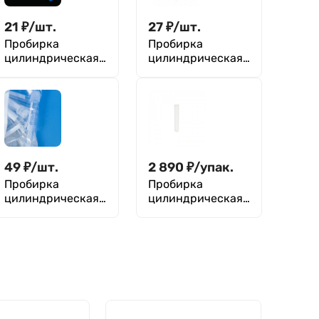
21
₽
/
шт.
27
₽
/
шт.
Пробирка
Пробирка
цилиндрическая
цилиндрическая
20 мл, 16х150 мм,
20 мл, 16х150 мм,
с пробкой, без
с пробкой,
делений, п/с,
стерильная, п/с,
Aptaca
Aptaca
49
₽
/
шт.
2 890
₽
/
упак.
Пробирка
Пробирка
цилиндрическая
цилиндрическая
5 мл, 12х75 мм, с
10 мл, 16х100 мм,
2-х позиц.
без делений и
пробкой,
пробки, п/п,
стерильная, с
Greetmed , уп 500
делениями, п/с,
шт
Aptaca