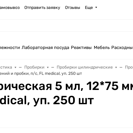
амовывоз
Отправить заявку
Отзывы
Еще
лежности
Лабораторная посуда
Реактивы
Мебель
Расходны
астика
Пробирки
Пробирки цилиндрические
Про
ий и пробки, п/с, FL medical, уп. 250 шт
ческая 5 мл, 12*75 мм
dical, уп. 250 шт