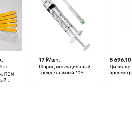
к.
17
₽
/
шт.
5 696,10
Шприц инъекционный
Цилиндр 
5
шт.
трехдетальный 10Б
ареометра
м, ПОМ
"Луер", 10 см³, с иглой
ГОСТ 184
тый,
0,8*40