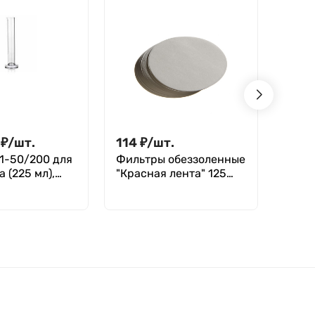
₽
/
шт.
114
₽
/
шт.
10
₽
1-50/200 для
Фильтры обеззоленные
Проб
 (225 мл),
"Красная лента" 125
кону
81-81
мм, уп. 100 шт.