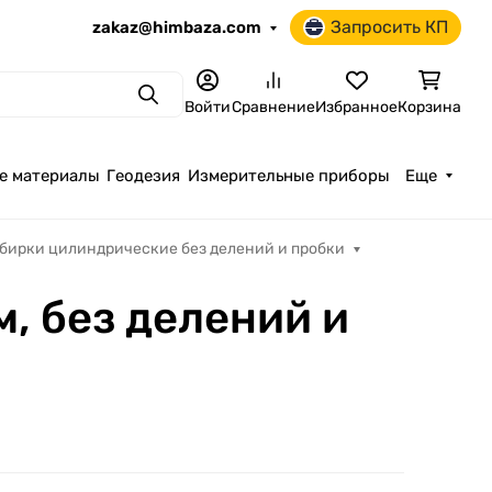
Запросить КП
zakaz@himbaza.com
Поиск
Войти
Сравнение
Избранное
Корзина
е материалы
Геодезия
Измерительные приборы
Еще
бирки цилиндрические без делений и пробки
, без делений и