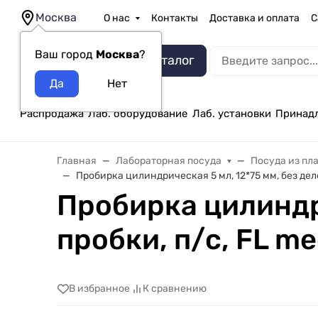
Москва
О нас
Контакты
Доставка и оплата
С
Ваш город
Москва
?
Каталог
Распродажа
Лаб. оборудование
Лаб. установки
Принад
Главная
Лабораторная посуда
Посуда из пл
Пробирка цилиндрическая 5 мл, 12*75 мм, без делен
Пробирка цилиндри
пробки, п/с, FL me
В избранное
К сравнению