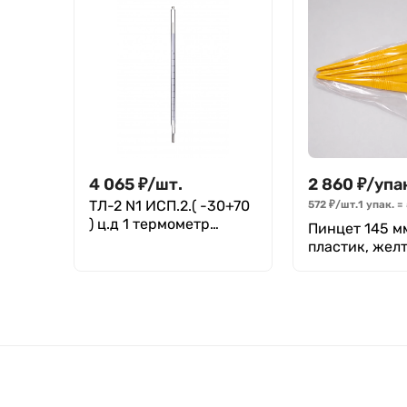
4 065
₽
/
шт.
2 860
₽
/
упа
ТЛ-2 N1 ИСП.2.( -30+70
572
₽
/
шт.
1 упак.
=
) ц.д 1 термометр
Пинцет 145 м
стеклянный
пластик, жел
лабораторный
Kartell