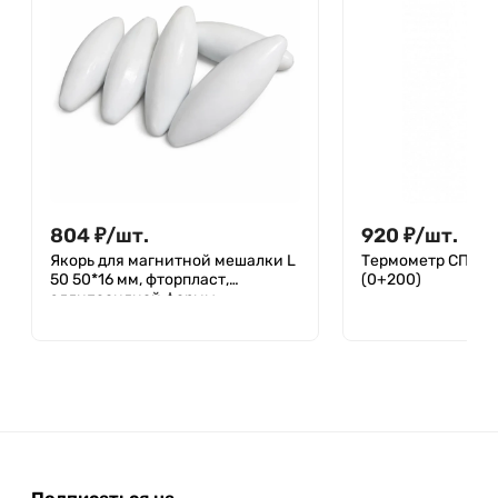
804
₽
/
шт.
920
₽
/
шт.
Якорь для магнитной мешалки L
Термометр СП-2П 
50 50*16 мм, фторпласт,
(0+200)
эллипсоидной формы