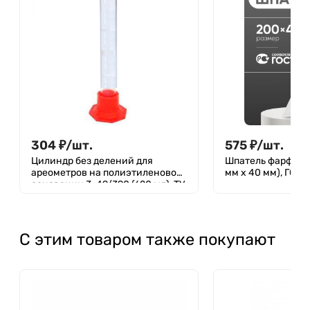
304
₽
/
шт.
575
₽
/
шт.
Цилиндр без делений для
Шпатель фарфоро
ареометров на полиэтиленовом
мм х 40 мм), ГОСТ
основании 3-49/390 (620 мл), ТУ
4320-012-29508133-2009
С этим товаром также покупают