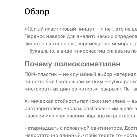
Обзор
Жёлтый пластиковый пинцет — и нет, это не д
Перенос навесок для аналитических определе
фильтров из воронок, перемещение мембран, 
— буквально, в виде микрочастиц сплава на п
Почему полиоксиметилен
ПОМ-пластик — не случайный выбор материала
пинцете был бы слишком мягким — губки расхо
многократных циклов «открыл-закрыл». По та
Химическая стойкость полиоксиметилена — в
растворителей, маслам, разбавленным щелоч
навески или извлечении образца из раствора
Четырнадцать с половиной сантиметров. Доста
Недостаточно длинный, чтобы терять точност