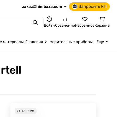
Запросить КП
zakaz@himbaza.com
Поиск
Войти
Сравнение
Избранное
Корзина
е материалы
Геодезия
Измерительные приборы
Еще
tell
28
БАЛЛОВ