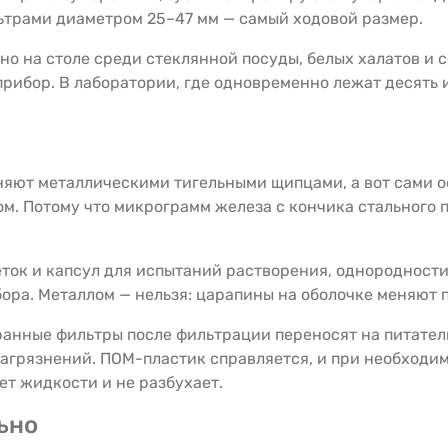
ьтрами диаметром 25–47 мм — самый ходовой размер.
но на столе среди стеклянной посуды, белых халатов и 
прибор. В лаборатории, где одновременно лежат десять
няют металлическими тигельными щипцами, а вот сами о
м. Потому что микрограмм железа с кончика стального 
ток и капсул для испытаний растворения, однородности
бора. Металлом — нельзя: царапины на оболочке меняют 
анные фильтры после фильтрации переносят на питател
 загрязнений. ПОМ-пластик справляется, и при необход
ет жидкости и не разбухает.
ьно