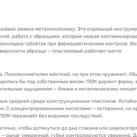
ешёвая замена металлическому. Это отдельный инструмен
ний, работа с образцами, которые нельзя контаминирова
раскладка таблеток при фармацевтическом контроле. Ве
оверхности образца — пластиковый работает чисто.
. Полиоксиметилен жёсткий, но при этом пружинит. Об
дились бы под собственным весом. ПОМ держит форму, в
ктильным ощущениям — ближе к металлическому пинцету
ыше средней среди конструкционных пластиков. Устойч
ам. С концентрированными кислотами — осторожно, но к
 ПОМ переживёт без видимых последствий.
точно, чтобы дотянуться до дна стакана или широкогорл
ь — рычаг умеренный, губки контролируются уверенно. 