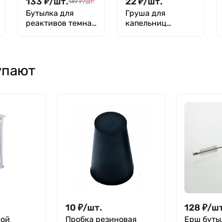
133
₽
/
шт.
22
₽
/
шт.
149
₽
/
шт.
Бутылка для
Груша для
реактивов темная
капельниц
1000 мл,
Страшейна,
навинчивающаяс
Китай
я крышка, БВ-1-
1000
упают
10
₽
/
шт.
128
₽
/
шт
ной
Пробка резиновая
Ерш буты