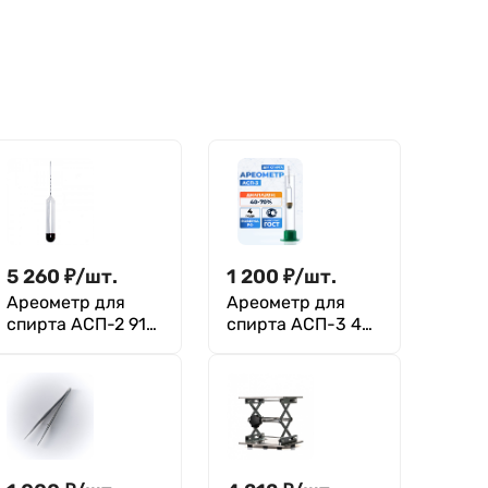
5 260
₽
/
шт.
1 200
₽
/
шт.
Ареометр для
Ареометр для
спирта АСП-2 91-
спирта АСП-3 40-
96 ГОСТ 18481-81
70 ГОСТ 18481-81