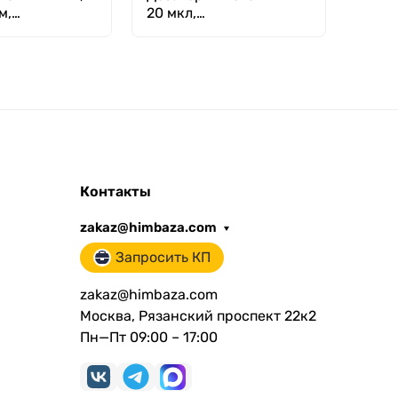
м,
20 мкл,
№ 1, 
енная щетина
одноканальный,
фиксированный объём,
механический (ДПОФ)/
Лаборио MG-20
Контакты
zakaz@himbaza.com
Запросить КП
zakaz@himbaza.com
Москва, Рязанский проспект 22к2
Пн—Пт 09:00 – 17:00