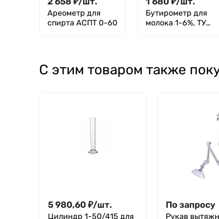
2 658
₽
/
шт.
1 680
₽
/
шт.
Ареометр для
Бутирометр для
спирта АСПТ 0-60
молока 1-6%, ТУ
25-2024.019-88
С этим товаром также пок
5 980,60
₽
/
шт.
По запросу
Цилиндр 1-50/415 для
Рукав вытяж