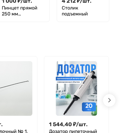
1 000
₽
/
шт.
4 212
₽
/
шт.
Пинцет прямой
Столик
250 мм
подъемный
(анатомические
края)
.
1 544,40
₽
/
шт.
57
₽
лочный № 1,
Дозатор пипеточный
Спри