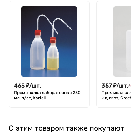
465
₽
/
шт.
357
₽
/
шт.
512
₽
/
Промывалка лабораторная 250
Промывалка лабо
мл, п/эт, Кartell
мл, п/эт, Greetme
С этим товаром также покупают