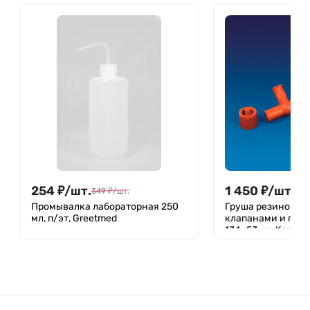
254
₽
/
шт.
1 450
₽
/
шт.
349
₽
/
шт.
Промывалка лабораторная 250
Груша резиновая 
мл, п/эт, Greetmed
клапанами и пер
134х53мм, Kartell