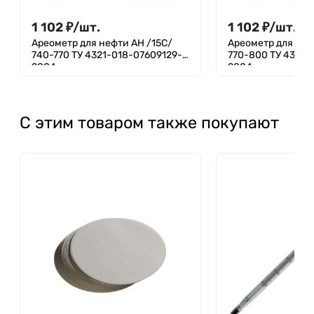
1 102
₽
/
шт.
1 102
₽
/
шт.
Ареометр для нефти АН /15С/
Ареометр для неф
740-770 ТУ 4321-018-07609129-
770-800 ТУ 4321-
2004
2004
С этим товаром также покупают