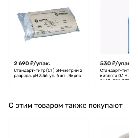
2 690
₽
/
упак.
530
₽
/
упак.
Стандарт-титр (СТ) pH-метрии 2
Стандарт-титр (С
разряда, pH 3,56, уп. 6 шт., Экрос
кислота 0,1 Н, уп. 
2642-001-338132
С этим товаром также покупают