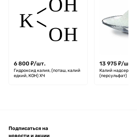
6 800
₽
/
шт.
13 975
₽
/
шт.
Гидроксид калия, (поташ, калий
Калий надсернок
едкий, КОН) ХЧ
(персульфат)
Подписаться на
новости и акции