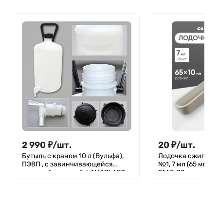
2 990
₽
/
шт.
20
₽
/
шт.
Бутыль с краном 10 л (Вульфа),
Лодочка сжигани
ПЭВП , с завинчивающейся
№1, 7 мл (65 мм х 
крышкой и ручкой, LAMAPLAST
9147-80