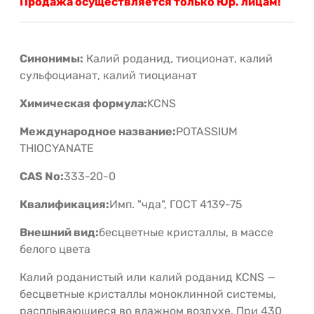
Продажа осуществляется только Юр. лицам!
Синонимы:
Калий роданид, тиоционат, калий
сульфоцианат, калий тиоцианат
Химическая формула:
KCNS
Международное название:
POTASSIUM
THIOCYANATE
CAS No:
333-20-0
Квалификация:
Имп. "чда", ГОСТ 4139-75
Внешний вид:
бесцветные кристаллы, в массе
белого цвета
Калий роданистый или калий роданид KCNS —
бесцветные кристаллы моноклинной системы,
расплывающиеся во влажном воздухе. При 430