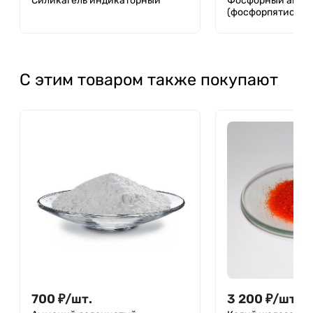
Силикагель индикаторный
Фосфорный анги
(фосфорпятиокис
С этим товаром также покупают
700
₽
/
шт.
3 200
₽
/
шт.