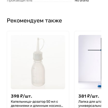
Производитель
No brand
Рекомендуем также
398
₽
/
шт.
381
₽
/
шт.
Капельница-дозатор 50 мл с
Лапка для штатив
делениями и длинным носиком,
универсальная - 